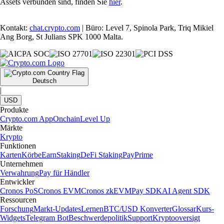
Assets verbunden sind, finden Sie
hier
.
Kontakt:
chat.crypto.com
| Büro: Level 7, Spinola Park, Triq Mikiel
Ang Borg, St Julians SPK 1000 Malta.
Deutsch
|
USD
Produkte
Crypto.com App
Onchain
Level Up
Märkte
Krypto
Funktionen
Karten
Körbe
Earn
Staking
DeFi Staking
Pay
Prime
Unternehmen
Verwahrung
Pay für Händler
Entwickler
Cronos PoS
Cronos EVM
Cronos zkEVM
Pay SDK
AI Agent SDK
Ressourcen
Forschung
Markt-Updates
Lernen
BTC/USD Konverter
Glossar
Kurs-
Widgets
Telegram Bot
Beschwerdepolitik
Support
Kryptooversigt