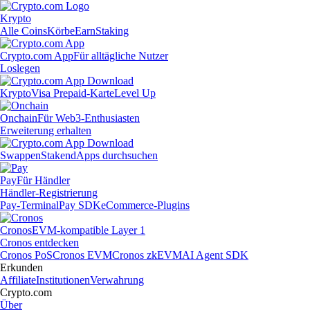
Krypto
Alle Coins
Körbe
Earn
Staking
Crypto.com App
Für alltägliche Nutzer
Loslegen
Krypto
Visa Prepaid-Karte
Level Up
Onchain
Für Web3-Enthusiasten
Erweiterung erhalten
Swappen
Staken
dApps durchsuchen
Pay
Für Händler
Händler-Registrierung
Pay-Terminal
Pay SDK
eCommerce-Plugins
Cronos
EVM-kompatible Layer 1
Cronos entdecken
Cronos PoS
Cronos EVM
Cronos zkEVM
AI Agent SDK
Erkunden
Affiliate
Institutionen
Verwahrung
Crypto.com
Über