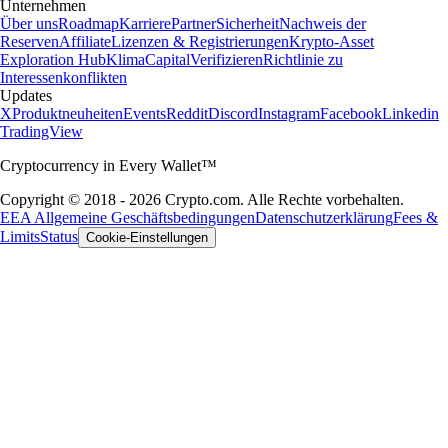
Unternehmen
Über uns
Roadmap
Karriere
Partner
Sicherheit
Nachweis der
Reserven
Affiliate
Lizenzen & Registrierungen
Krypto-Asset
Exploration Hub
Klima
Capital
Verifizieren
Richtlinie zu
Interessenkonflikten
Updates
X
Produktneuheiten
Events
Reddit
Discord
Instagram
Facebook
Linkedin
TradingView
Cryptocurrency in Every Wallet™
Copyright © 2018 - 2026 Crypto.com. Alle Rechte vorbehalten.
EEA Allgemeine Geschäftsbedingungen
Datenschutzerklärung
Fees &
Limits
Status
Cookie-Einstellungen