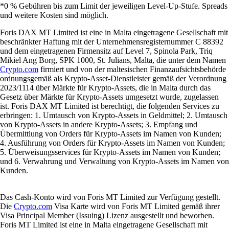
*0 % Gebühren bis zum Limit der jeweiligen Level-Up-Stufe. Spreads
und weitere Kosten sind möglich.
Foris DAX MT Limited ist eine in Malta eingetragene Gesellschaft mit
beschränkter Haftung mit der Unternehmensregisternummer C 88392
und dem eingetragenen Firmensitz auf Level 7, Spinola Park, Triq
Mikiel Ang Borg, SPK 1000, St. Julians, Malta, die unter dem Namen
Crypto.com
firmiert und von der maltesischen Finanzaufsichtsbehörde
ordnungsgemäß als Krypto-Asset-Dienstleister gemäß der Verordnung
2023/1114 über Märkte für Krypto-Assets, die in Malta durch das
Gesetz über Märkte für Krypto-Assets umgesetzt wurde, zugelassen
ist. Foris DAX MT Limited ist berechtigt, die folgenden Services zu
erbringen: 1. Umtausch von Krypto-Assets in Geldmittel; 2. Umtausch
von Krypto-Assets in andere Krypto-Assets; 3. Empfang und
Übermittlung von Orders für Krypto-Assets im Namen von Kunden;
4. Ausführung von Orders für Krypto-Assets im Namen von Kunden;
5. Überweisungsservices für Krypto-Assets im Namen von Kunden;
und 6. Verwahrung und Verwaltung von Krypto-Assets im Namen von
Kunden.
Das Cash-Konto wird von Foris MT Limited zur Verfügung gestellt.
Die
Crypto.com
Visa Karte wird von Foris MT Limited gemäß ihrer
Visa Principal Member (Issuing) Lizenz ausgestellt und beworben.
Foris MT Limited ist eine in Malta eingetragene Gesellschaft mit