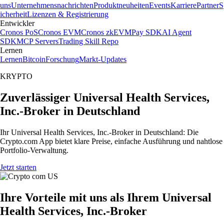
uns
Unternehmensnachrichten
Produktneuheiten
Events
Karriere
Partner
S
icherheit
Lizenzen & Registrierung
Entwickler
Cronos PoS
Cronos EVM
Cronos zkEVM
Pay SDK
AI Agent
SDK
MCP Servers
Trading Skill Repo
Lernen
Lernen
Bitcoin
Forschung
Markt-Updates
KRYPTO
Zuverlässiger Universal Health Services,
Inc.-Broker in Deutschland
Ihr Universal Health Services, Inc.-Broker in Deutschland: Die
Crypto.com App bietet klare Preise, einfache Ausführung und nahtlose
Portfolio-Verwaltung.
Jetzt starten
Ihre Vorteile mit uns als Ihrem Universal
Health Services, Inc.-Broker