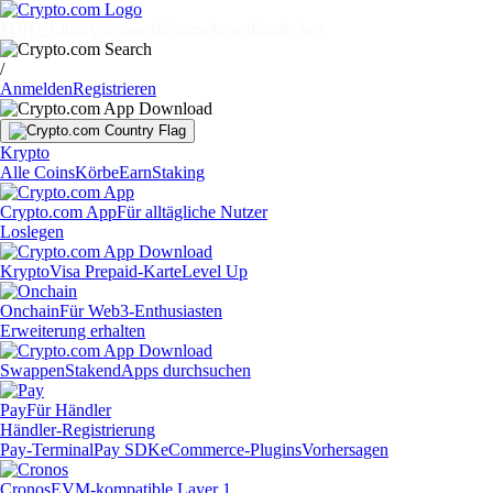
Märkte
Einzelpersonen
Unternehmen
Entdecken
/
Anmelden
Registrieren
Krypto
Alle Coins
Körbe
Earn
Staking
Crypto.com App
Für alltägliche Nutzer
Loslegen
Krypto
Visa Prepaid-Karte
Level Up
Onchain
Für Web3-Enthusiasten
Erweiterung erhalten
Swappen
Staken
dApps durchsuchen
Pay
Für Händler
Händler-Registrierung
Pay-Terminal
Pay SDK
eCommerce-Plugins
Vorhersagen
Cronos
EVM-kompatible Layer 1