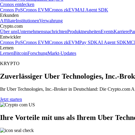
Cronos entdecken
Cronos PoS
Cronos EVM
Cronos zkEVM
AI Agent SDK
Erkunden
Affiliate
Institutionen
Verwahrung
Crypto.com
Über uns
Unternehmensnachrichten
Produktneuheiten
Events
Karriere
Pa
Entwickler
Cronos PoS
Cronos EVM
Cronos zkEVM
Pay SDK
AI Agent SDK
MCP
Lernen
Lernen
Bitcoin
Forschung
Markt-Updates
KRYPTO
Zuverlässiger Uber Technologies, Inc.-Brok
Ihr Uber Technologies, Inc.-Broker in Deutschland: Die Crypto.com Ap
Jetzt starten
Ihre Vorteile mit uns als Ihrem Uber Techn