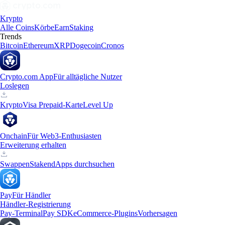
Krypto
Alle Coins
Körbe
Earn
Staking
Trends
Bitcoin
Ethereum
XRP
Dogecoin
Cronos
Crypto.com App
Für alltägliche Nutzer
Loslegen
Krypto
Visa Prepaid-Karte
Level Up
Onchain
Für Web3-Enthusiasten
Erweiterung erhalten
Swappen
Staken
dApps durchsuchen
Pay
Für Händler
Händler-Registrierung
Pay-Terminal
Pay SDK
eCommerce-Plugins
Vorhersagen