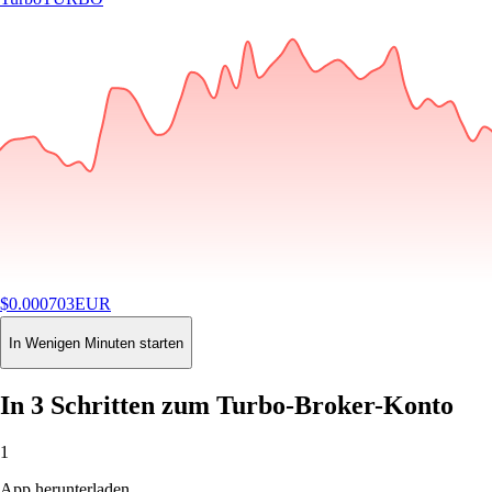
$
0.000703
EUR
-1.47
%
24H
Buy
In Wenigen Minuten starten
In 3 Schritten zum Turbo-Broker-Konto
1
App herunterladen