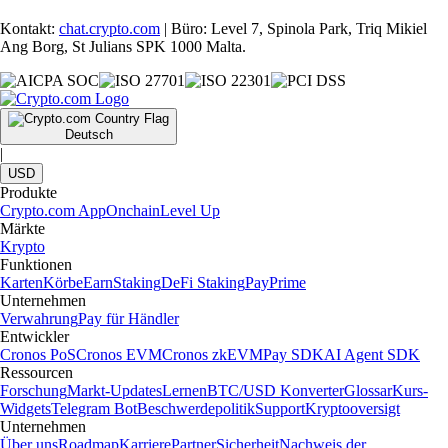
Kontakt:
chat.crypto.com
| Büro: Level 7, Spinola Park, Triq Mikiel
Ang Borg, St Julians SPK 1000 Malta.
Deutsch
|
USD
Produkte
Crypto.com App
Onchain
Level Up
Märkte
Krypto
Funktionen
Karten
Körbe
Earn
Staking
DeFi Staking
Pay
Prime
Unternehmen
Verwahrung
Pay für Händler
Entwickler
Cronos PoS
Cronos EVM
Cronos zkEVM
Pay SDK
AI Agent SDK
Ressourcen
Forschung
Markt-Updates
Lernen
BTC/USD Konverter
Glossar
Kurs-
Widgets
Telegram Bot
Beschwerdepolitik
Support
Kryptooversigt
Unternehmen
Über uns
Roadmap
Karriere
Partner
Sicherheit
Nachweis der