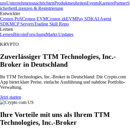
uns
Unternehmensnachrichten
Produktneuheiten
Events
Karriere
Partner
S
icherheit
Lizenzen & Registrierung
Entwickler
Cronos PoS
Cronos EVM
Cronos zkEVM
Pay SDK
AI Agent
SDK
MCP Servers
Trading Skill Repo
Lernen
Lernen
Bitcoin
Forschung
Markt-Updates
KRYPTO
Zuverlässiger TTM Technologies, Inc.-
Broker in Deutschland
Ihr TTM Technologies, Inc.-Broker in Deutschland: Die Crypto.com
App bietet klare Preise, einfache Ausführung und nahtlose Portfolio-
Verwaltung.
Jetzt starten
Ihre Vorteile mit uns als Ihrem TTM
Technologies, Inc.-Broker