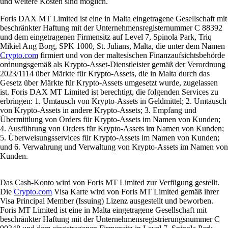
und weitere Kosten sind möglich.
Foris DAX MT Limited ist eine in Malta eingetragene Gesellschaft mit
beschränkter Haftung mit der Unternehmensregisternummer C 88392
und dem eingetragenen Firmensitz auf Level 7, Spinola Park, Triq
Mikiel Ang Borg, SPK 1000, St. Julians, Malta, die unter dem Namen
Crypto.com
firmiert und von der maltesischen Finanzaufsichtsbehörde
ordnungsgemäß als Krypto-Asset-Dienstleister gemäß der Verordnung
2023/1114 über Märkte für Krypto-Assets, die in Malta durch das
Gesetz über Märkte für Krypto-Assets umgesetzt wurde, zugelassen
ist. Foris DAX MT Limited ist berechtigt, die folgenden Services zu
erbringen: 1. Umtausch von Krypto-Assets in Geldmittel; 2. Umtausch
von Krypto-Assets in andere Krypto-Assets; 3. Empfang und
Übermittlung von Orders für Krypto-Assets im Namen von Kunden;
4. Ausführung von Orders für Krypto-Assets im Namen von Kunden;
5. Überweisungsservices für Krypto-Assets im Namen von Kunden;
und 6. Verwahrung und Verwaltung von Krypto-Assets im Namen von
Kunden.
Das Cash-Konto wird von Foris MT Limited zur Verfügung gestellt.
Die
Crypto.com
Visa Karte wird von Foris MT Limited gemäß ihrer
Visa Principal Member (Issuing) Lizenz ausgestellt und beworben.
Foris MT Limited ist eine in Malta eingetragene Gesellschaft mit
beschränkter Haftung mit der Unternehmensregistrierungsnummer C