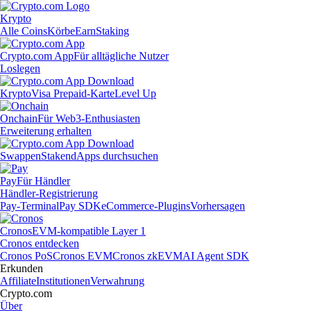
Krypto
Alle Coins
Körbe
Earn
Staking
Crypto.com App
Für alltägliche Nutzer
Loslegen
Krypto
Visa Prepaid-Karte
Level Up
Onchain
Für Web3-Enthusiasten
Erweiterung erhalten
Swappen
Staken
dApps durchsuchen
Pay
Für Händler
Händler-Registrierung
Pay-Terminal
Pay SDK
eCommerce-Plugins
Vorhersagen
Cronos
EVM-kompatible Layer 1
Cronos entdecken
Cronos PoS
Cronos EVM
Cronos zkEVM
AI Agent SDK
Erkunden
Affiliate
Institutionen
Verwahrung
Crypto.com
Über