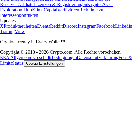
Reserven
Affiliate
Lizenzen & Registrierungen
Krypto-Asset
Exploration Hub
Klima
Capital
Verifizieren
Richtlinie zu
Interessenkonflikten
Updates
X
Produktneuheiten
Events
Reddit
Discord
Instagram
Facebook
Linkedin
TradingView
Cryptocurrency in Every Wallet™
Copyright © 2018 - 2026 Crypto.com. Alle Rechte vorbehalten.
EEA Allgemeine Geschäftsbedingungen
Datenschutzerklärung
Fees &
Limits
Status
Cookie-Einstellungen