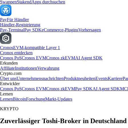
Swappen
Staken
dApps durchsuchen
Pay
Für Händler
Händler-Registrierung
Pay-Terminal
Pay SDK
eCommerce-Plugins
Vorhersagen
Cronos
EVM-kompatible Layer 1
Cronos entdecken
Cronos PoS
Cronos EVM
Cronos zkEVM
AI Agent SDK
Erkunden
Affiliate
Institutionen
Verwahrung
Crypto.com
Über uns
Unternehmensnachrichten
Produktneuheiten
Events
Karriere
Pa
Entwickler
Cronos PoS
Cronos EVM
Cronos zkEVM
Pay SDK
AI Agent SDK
MCP
Lernen
Lernen
Bitcoin
Forschung
Markt-Updates
KRYPTO
Zuverlässiger Toshi-Broker in Deutschland