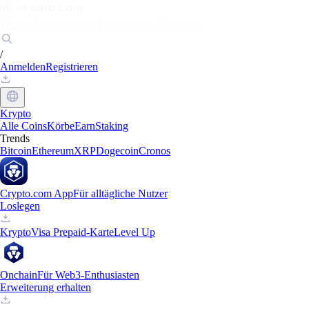
Märkte
Einzelpersonen
Unternehmen
Entdecken
/
Anmelden
Registrieren
Krypto
Alle Coins
Körbe
Earn
Staking
Trends
Bitcoin
Ethereum
XRP
Dogecoin
Cronos
Crypto.com App
Für alltägliche Nutzer
Loslegen
Krypto
Visa Prepaid-Karte
Level Up
Onchain
Für Web3-Enthusiasten
Erweiterung erhalten