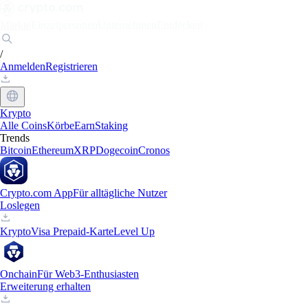
Märkte
Einzelpersonen
Unternehmen
Entdecken
/
Anmelden
Registrieren
Krypto
Alle Coins
Körbe
Earn
Staking
Trends
Bitcoin
Ethereum
XRP
Dogecoin
Cronos
Crypto.com App
Für alltägliche Nutzer
Loslegen
Krypto
Visa Prepaid-Karte
Level Up
Onchain
Für Web3-Enthusiasten
Erweiterung erhalten