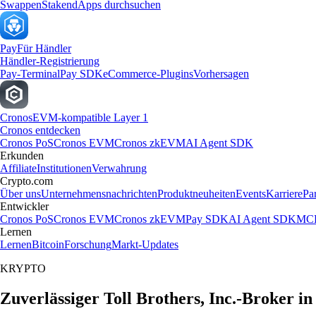
Swappen
Staken
dApps durchsuchen
Pay
Für Händler
Händler-Registrierung
Pay-Terminal
Pay SDK
eCommerce-Plugins
Vorhersagen
Cronos
EVM-kompatible Layer 1
Cronos entdecken
Cronos PoS
Cronos EVM
Cronos zkEVM
AI Agent SDK
Erkunden
Affiliate
Institutionen
Verwahrung
Crypto.com
Über uns
Unternehmensnachrichten
Produktneuheiten
Events
Karriere
Pa
Entwickler
Cronos PoS
Cronos EVM
Cronos zkEVM
Pay SDK
AI Agent SDK
MCP
Lernen
Lernen
Bitcoin
Forschung
Markt-Updates
KRYPTO
Zuverlässiger Toll Brothers, Inc.-Broker i