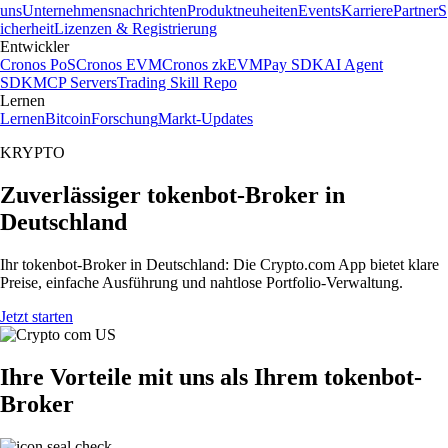
uns
Unternehmensnachrichten
Produktneuheiten
Events
Karriere
Partner
S
icherheit
Lizenzen & Registrierung
Entwickler
Cronos PoS
Cronos EVM
Cronos zkEVM
Pay SDK
AI Agent
SDK
MCP Servers
Trading Skill Repo
Lernen
Lernen
Bitcoin
Forschung
Markt-Updates
KRYPTO
Zuverlässiger tokenbot-Broker in
Deutschland
Ihr tokenbot-Broker in Deutschland: Die Crypto.com App bietet klare
Preise, einfache Ausführung und nahtlose Portfolio-Verwaltung.
Jetzt starten
Ihre Vorteile mit uns als Ihrem tokenbot-
Broker