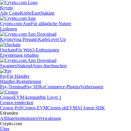
Krypto
Alle Coins
Körbe
Earn
Staking
Crypto.com App
Für alltägliche Nutzer
Loslegen
Krypto
Visa Prepaid-Karte
Level Up
Onchain
Für Web3-Enthusiasten
Erweiterung erhalten
Swappen
Staken
dApps durchsuchen
Pay
Für Händler
Händler-Registrierung
Pay-Terminal
Pay SDK
eCommerce-Plugins
Vorhersagen
Cronos
EVM-kompatible Layer 1
Cronos entdecken
Cronos PoS
Cronos EVM
Cronos zkEVM
AI Agent SDK
Erkunden
Affiliate
Institutionen
Verwahrung
Crypto.com
Über