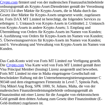
Crypto.com
firmiert und von der maltesischen Finanzaufsichtsbehörde
ordnungsgemäß als Krypto-Asset-Dienstleister gemäß der Verordnung
2023/1114 über Märkte für Krypto-Assets, die in Malta durch das
Gesetz über Märkte für Krypto-Assets umgesetzt wurde, zugelassen
ist. Foris DAX MT Limited ist berechtigt, die folgenden Services zu
erbringen: 1. Umtausch von Krypto-Assets in Geldmittel; 2. Umtausch
von Krypto-Assets in andere Krypto-Assets; 3. Empfang und
Übermittlung von Orders für Krypto-Assets im Namen von Kunden;
4. Ausführung von Orders für Krypto-Assets im Namen von Kunden;
5. Überweisungsservices für Krypto-Assets im Namen von Kunden;
und 6. Verwahrung und Verwaltung von Krypto-Assets im Namen von
Kunden.
Das Cash-Konto wird von Foris MT Limited zur Verfügung gestellt.
Die
Crypto.com
Visa Karte wird von Foris MT Limited gemäß ihrer
Visa Principal Member (Issuing) Lizenz ausgestellt und beworben.
Foris MT Limited ist eine in Malta eingetragene Gesellschaft mit
beschränkter Haftung mit der Unternehmensregistrierungsnummer C
90348 und dem eingetragenen Firmensitz in Level 7, Spinola Park,
Triq Mikiel Ang Borg, SPK 1000, St. Julians, Malta, die von der
maltesischen Finanzdienstleistungsbehörde ordnungsgemäß als
Finanzinstitut mit einer Lizenz für die Ausgabe von elektronischem
Geld gemäß dem dritten Anhang zum Gesetz über Finanzinstitute (E-
Geld-Institute) zugelassen ist.