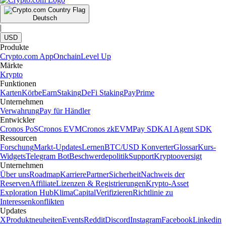
Deutsch
|
USD
Produkte
Crypto.com App
Onchain
Level Up
Märkte
Krypto
Funktionen
Karten
Körbe
Earn
Staking
DeFi Staking
Pay
Prime
Unternehmen
Verwahrung
Pay für Händler
Entwickler
Cronos PoS
Cronos EVM
Cronos zkEVM
Pay SDK
AI Agent SDK
Ressourcen
Forschung
Markt-Updates
Lernen
BTC/USD Konverter
Glossar
Kurs-
Widgets
Telegram Bot
Beschwerdepolitik
Support
Kryptooversigt
Unternehmen
Über uns
Roadmap
Karriere
Partner
Sicherheit
Nachweis der
Reserven
Affiliate
Lizenzen & Registrierungen
Krypto-Asset
Exploration Hub
Klima
Capital
Verifizieren
Richtlinie zu
Interessenkonflikten
Updates
X
Produktneuheiten
Events
Reddit
Discord
Instagram
Facebook
Linkedin