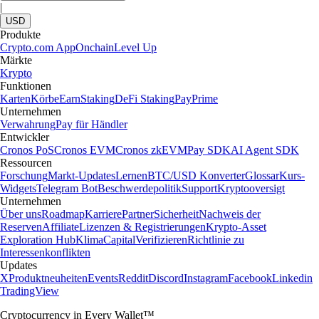
|
USD
Produkte
Crypto.com App
Onchain
Level Up
Märkte
Krypto
Funktionen
Karten
Körbe
Earn
Staking
DeFi Staking
Pay
Prime
Unternehmen
Verwahrung
Pay für Händler
Entwickler
Cronos PoS
Cronos EVM
Cronos zkEVM
Pay SDK
AI Agent SDK
Ressourcen
Forschung
Markt-Updates
Lernen
BTC/USD Konverter
Glossar
Kurs-
Widgets
Telegram Bot
Beschwerdepolitik
Support
Kryptooversigt
Unternehmen
Über uns
Roadmap
Karriere
Partner
Sicherheit
Nachweis der
Reserven
Affiliate
Lizenzen & Registrierungen
Krypto-Asset
Exploration Hub
Klima
Capital
Verifizieren
Richtlinie zu
Interessenkonflikten
Updates
X
Produktneuheiten
Events
Reddit
Discord
Instagram
Facebook
Linkedin
TradingView
Cryptocurrency in Every Wallet™