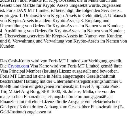
2023/1114 über Märkte für Krypto-Assets, die in Malta durch das
Gesetz über Märkte für Krypto-Assets umgesetzt wurde, zugelassen
ist. Foris DAX MT Limited ist berechtigt, die folgenden Services zu
erbringen: 1. Umtausch von Krypto-Assets in Geldmittel; 2. Umtausch
von Krypto-Assets in andere Krypto-Assets; 3. Empfang und
Übermittlung von Orders für Krypto-Assets im Namen von Kunden;
4. Ausführung von Orders für Krypto-Assets im Namen von Kunden;
5. Überweisungsservices für Krypto-Assets im Namen von Kunden;
und 6. Verwahrung und Verwaltung von Krypto-Assets im Namen von
Kunden.
Das Cash-Konto wird von Foris MT Limited zur Verfügung gestellt.
Die
Crypto.com
Visa Karte wird von Foris MT Limited gemäß ihrer
Visa Principal Member (Issuing) Lizenz ausgestellt und beworben.
Foris MT Limited ist eine in Malta eingetragene Gesellschaft mit
beschränkter Haftung mit der Unternehmensregistrierungsnummer C
90348 und dem eingetragenen Firmensitz in Level 7, Spinola Park,
Triq Mikiel Ang Borg, SPK 1000, St. Julians, Malta, die von der
maltesischen Finanzdienstleistungsbehörde ordnungsgemäß als
Finanzinstitut mit einer Lizenz für die Ausgabe von elektronischem
Geld gemäß dem dritten Anhang zum Gesetz über Finanzinstitute (E-
Geld-Institute) zugelassen ist.