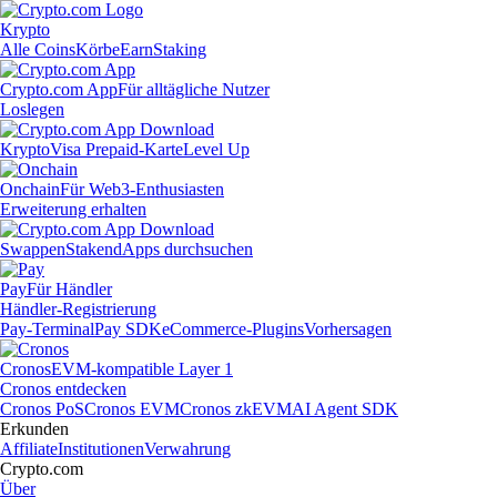
Krypto
Alle Coins
Körbe
Earn
Staking
Crypto.com App
Für alltägliche Nutzer
Loslegen
Krypto
Visa Prepaid-Karte
Level Up
Onchain
Für Web3-Enthusiasten
Erweiterung erhalten
Swappen
Staken
dApps durchsuchen
Pay
Für Händler
Händler-Registrierung
Pay-Terminal
Pay SDK
eCommerce-Plugins
Vorhersagen
Cronos
EVM-kompatible Layer 1
Cronos entdecken
Cronos PoS
Cronos EVM
Cronos zkEVM
AI Agent SDK
Erkunden
Affiliate
Institutionen
Verwahrung
Crypto.com
Über