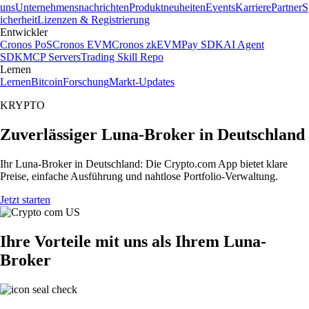
uns
Unternehmensnachrichten
Produktneuheiten
Events
Karriere
Partner
S
icherheit
Lizenzen & Registrierung
Entwickler
Cronos PoS
Cronos EVM
Cronos zkEVM
Pay SDK
AI Agent
SDK
MCP Servers
Trading Skill Repo
Lernen
Lernen
Bitcoin
Forschung
Markt-Updates
KRYPTO
Zuverlässiger Luna-Broker in Deutschland
Ihr Luna-Broker in Deutschland: Die Crypto.com App bietet klare
Preise, einfache Ausführung und nahtlose Portfolio-Verwaltung.
Jetzt starten
Ihre Vorteile mit uns als Ihrem Luna-
Broker