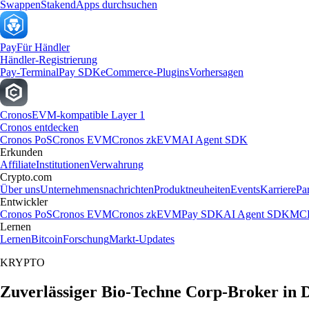
Swappen
Staken
dApps durchsuchen
Pay
Für Händler
Händler-Registrierung
Pay-Terminal
Pay SDK
eCommerce-Plugins
Vorhersagen
Cronos
EVM-kompatible Layer 1
Cronos entdecken
Cronos PoS
Cronos EVM
Cronos zkEVM
AI Agent SDK
Erkunden
Affiliate
Institutionen
Verwahrung
Crypto.com
Über uns
Unternehmensnachrichten
Produktneuheiten
Events
Karriere
Pa
Entwickler
Cronos PoS
Cronos EVM
Cronos zkEVM
Pay SDK
AI Agent SDK
MCP
Lernen
Lernen
Bitcoin
Forschung
Markt-Updates
KRYPTO
Zuverlässiger Bio-Techne Corp-Broker in 