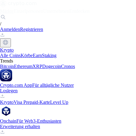
Märkte
Einzelpersonen
Unternehmen
Entdecken
/
Anmelden
Registrieren
Krypto
Alle Coins
Körbe
Earn
Staking
Trends
Bitcoin
Ethereum
XRP
Dogecoin
Cronos
Crypto.com App
Für alltägliche Nutzer
Loslegen
Krypto
Visa Prepaid-Karte
Level Up
Onchain
Für Web3-Enthusiasten
Erweiterung erhalten