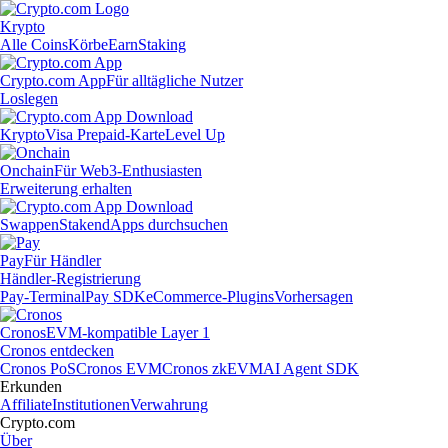
Krypto
Alle Coins
Körbe
Earn
Staking
Crypto.com App
Für alltägliche Nutzer
Loslegen
Krypto
Visa Prepaid-Karte
Level Up
Onchain
Für Web3-Enthusiasten
Erweiterung erhalten
Swappen
Staken
dApps durchsuchen
Pay
Für Händler
Händler-Registrierung
Pay-Terminal
Pay SDK
eCommerce-Plugins
Vorhersagen
Cronos
EVM-kompatible Layer 1
Cronos entdecken
Cronos PoS
Cronos EVM
Cronos zkEVM
AI Agent SDK
Erkunden
Affiliate
Institutionen
Verwahrung
Crypto.com
Über