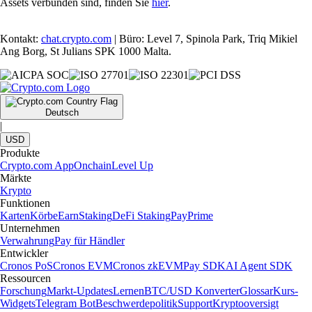
Assets verbunden sind, finden Sie
hier
.
Kontakt:
chat.crypto.com
| Büro: Level 7, Spinola Park, Triq Mikiel
Ang Borg, St Julians SPK 1000 Malta.
Deutsch
|
USD
Produkte
Crypto.com App
Onchain
Level Up
Märkte
Krypto
Funktionen
Karten
Körbe
Earn
Staking
DeFi Staking
Pay
Prime
Unternehmen
Verwahrung
Pay für Händler
Entwickler
Cronos PoS
Cronos EVM
Cronos zkEVM
Pay SDK
AI Agent SDK
Ressourcen
Forschung
Markt-Updates
Lernen
BTC/USD Konverter
Glossar
Kurs-
Widgets
Telegram Bot
Beschwerdepolitik
Support
Kryptooversigt