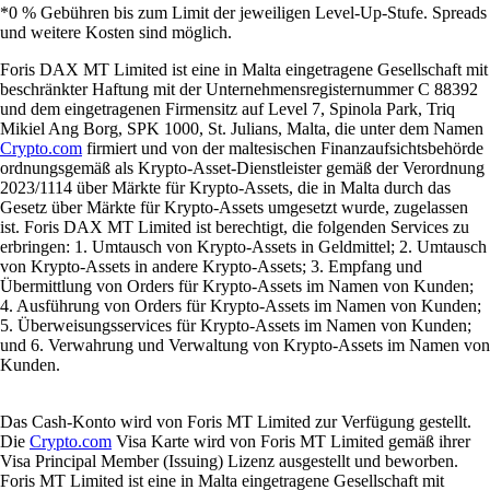
*0 % Gebühren bis zum Limit der jeweiligen Level-Up-Stufe. Spreads
und weitere Kosten sind möglich.
Foris DAX MT Limited ist eine in Malta eingetragene Gesellschaft mit
beschränkter Haftung mit der Unternehmensregisternummer C 88392
und dem eingetragenen Firmensitz auf Level 7, Spinola Park, Triq
Mikiel Ang Borg, SPK 1000, St. Julians, Malta, die unter dem Namen
Crypto.com
firmiert und von der maltesischen Finanzaufsichtsbehörde
ordnungsgemäß als Krypto-Asset-Dienstleister gemäß der Verordnung
2023/1114 über Märkte für Krypto-Assets, die in Malta durch das
Gesetz über Märkte für Krypto-Assets umgesetzt wurde, zugelassen
ist. Foris DAX MT Limited ist berechtigt, die folgenden Services zu
erbringen: 1. Umtausch von Krypto-Assets in Geldmittel; 2. Umtausch
von Krypto-Assets in andere Krypto-Assets; 3. Empfang und
Übermittlung von Orders für Krypto-Assets im Namen von Kunden;
4. Ausführung von Orders für Krypto-Assets im Namen von Kunden;
5. Überweisungsservices für Krypto-Assets im Namen von Kunden;
und 6. Verwahrung und Verwaltung von Krypto-Assets im Namen von
Kunden.
Das Cash-Konto wird von Foris MT Limited zur Verfügung gestellt.
Die
Crypto.com
Visa Karte wird von Foris MT Limited gemäß ihrer
Visa Principal Member (Issuing) Lizenz ausgestellt und beworben.
Foris MT Limited ist eine in Malta eingetragene Gesellschaft mit