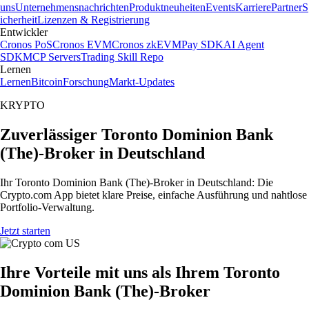
uns
Unternehmensnachrichten
Produktneuheiten
Events
Karriere
Partner
S
icherheit
Lizenzen & Registrierung
Entwickler
Cronos PoS
Cronos EVM
Cronos zkEVM
Pay SDK
AI Agent
SDK
MCP Servers
Trading Skill Repo
Lernen
Lernen
Bitcoin
Forschung
Markt-Updates
KRYPTO
Zuverlässiger Toronto Dominion Bank
(The)-Broker in Deutschland
Ihr Toronto Dominion Bank (The)-Broker in Deutschland: Die
Crypto.com App bietet klare Preise, einfache Ausführung und nahtlose
Portfolio-Verwaltung.
Jetzt starten
Ihre Vorteile mit uns als Ihrem Toronto
Dominion Bank (The)-Broker