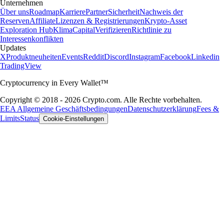
Unternehmen
Über uns
Roadmap
Karriere
Partner
Sicherheit
Nachweis der
Reserven
Affiliate
Lizenzen & Registrierungen
Krypto-Asset
Exploration Hub
Klima
Capital
Verifizieren
Richtlinie zu
Interessenkonflikten
Updates
X
Produktneuheiten
Events
Reddit
Discord
Instagram
Facebook
Linkedin
TradingView
Cryptocurrency in Every Wallet™
Copyright © 2018 - 2026 Crypto.com. Alle Rechte vorbehalten.
EEA Allgemeine Geschäftsbedingungen
Datenschutzerklärung
Fees &
Limits
Status
Cookie-Einstellungen