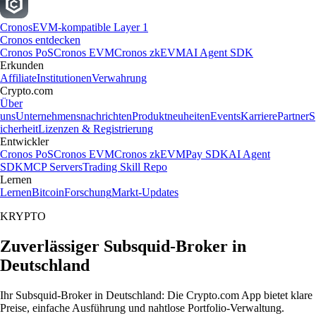
Cronos
EVM-kompatible Layer 1
Cronos entdecken
Cronos PoS
Cronos EVM
Cronos zkEVM
AI Agent SDK
Erkunden
Affiliate
Institutionen
Verwahrung
Crypto.com
Über
uns
Unternehmensnachrichten
Produktneuheiten
Events
Karriere
Partner
S
icherheit
Lizenzen & Registrierung
Entwickler
Cronos PoS
Cronos EVM
Cronos zkEVM
Pay SDK
AI Agent
SDK
MCP Servers
Trading Skill Repo
Lernen
Lernen
Bitcoin
Forschung
Markt-Updates
KRYPTO
Zuverlässiger Subsquid-Broker in
Deutschland
Ihr Subsquid-Broker in Deutschland: Die Crypto.com App bietet klare
Preise, einfache Ausführung und nahtlose Portfolio-Verwaltung.