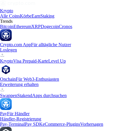
Krypto
Alle Coins
Körbe
Earn
Staking
Trends
Bitcoin
Ethereum
XRP
Dogecoin
Cronos
Crypto.com App
Für alltägliche Nutzer
Loslegen
Krypto
Visa Prepaid-Karte
Level Up
Onchain
Für Web3-Enthusiasten
Erweiterung erhalten
Swappen
Staken
dApps durchsuchen
Pay
Für Händler
Händler-Registrierung
Pay-Terminal
Pay SDK
eCommerce-Plugins
Vorhersagen