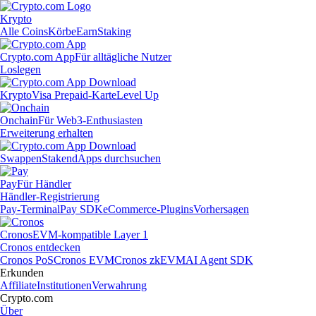
Krypto
Alle Coins
Körbe
Earn
Staking
Crypto.com App
Für alltägliche Nutzer
Loslegen
Krypto
Visa Prepaid-Karte
Level Up
Onchain
Für Web3-Enthusiasten
Erweiterung erhalten
Swappen
Staken
dApps durchsuchen
Pay
Für Händler
Händler-Registrierung
Pay-Terminal
Pay SDK
eCommerce-Plugins
Vorhersagen
Cronos
EVM-kompatible Layer 1
Cronos entdecken
Cronos PoS
Cronos EVM
Cronos zkEVM
AI Agent SDK
Erkunden
Affiliate
Institutionen
Verwahrung
Crypto.com
Über