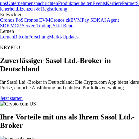
uns
Unternehmensnachrichten
Produktneuheiten
Events
Karriere
Partner
S
icherheit
Lizenzen & Registrierung
Entwickler
Cronos PoS
Cronos EVM
Cronos zkEVM
Pay SDK
AI Agent
SDK
MCP Servers
Trading Skill Repo
Lernen
Lernen
Bitcoin
Forschung
Markt-Updates
KRYPTO
Zuverlässiger Sasol Ltd.-Broker in
Deutschland
Ihr Sasol Ltd.-Broker in Deutschland: Die Crypto.com App bietet klare
Preise, einfache Ausführung und nahtlose Portfolio-Verwaltung.
Jetzt starten
Ihre Vorteile mit uns als Ihrem Sasol Ltd.-
Broker