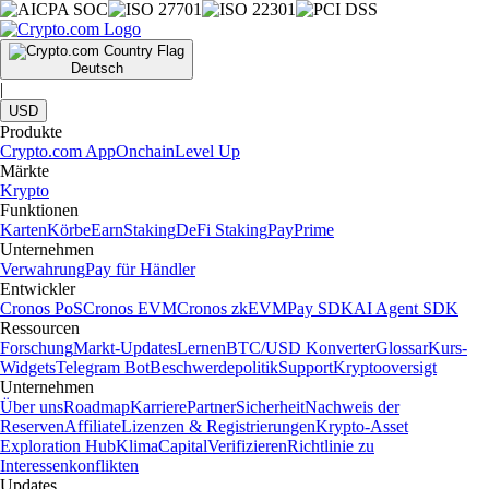
Deutsch
|
USD
Produkte
Crypto.com App
Onchain
Level Up
Märkte
Krypto
Funktionen
Karten
Körbe
Earn
Staking
DeFi Staking
Pay
Prime
Unternehmen
Verwahrung
Pay für Händler
Entwickler
Cronos PoS
Cronos EVM
Cronos zkEVM
Pay SDK
AI Agent SDK
Ressourcen
Forschung
Markt-Updates
Lernen
BTC/USD Konverter
Glossar
Kurs-
Widgets
Telegram Bot
Beschwerdepolitik
Support
Kryptooversigt
Unternehmen
Über uns
Roadmap
Karriere
Partner
Sicherheit
Nachweis der
Reserven
Affiliate
Lizenzen & Registrierungen
Krypto-Asset
Exploration Hub
Klima
Capital
Verifizieren
Richtlinie zu
Interessenkonflikten
Updates