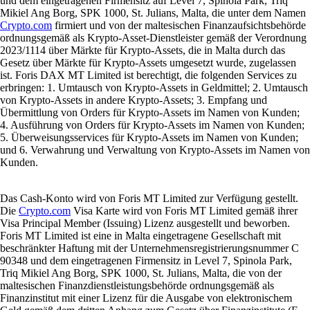
und dem eingetragenen Firmensitz auf Level 7, Spinola Park, Triq
Mikiel Ang Borg, SPK 1000, St. Julians, Malta, die unter dem Namen
Crypto.com
firmiert und von der maltesischen Finanzaufsichtsbehörde
ordnungsgemäß als Krypto-Asset-Dienstleister gemäß der Verordnung
2023/1114 über Märkte für Krypto-Assets, die in Malta durch das
Gesetz über Märkte für Krypto-Assets umgesetzt wurde, zugelassen
ist. Foris DAX MT Limited ist berechtigt, die folgenden Services zu
erbringen: 1. Umtausch von Krypto-Assets in Geldmittel; 2. Umtausch
von Krypto-Assets in andere Krypto-Assets; 3. Empfang und
Übermittlung von Orders für Krypto-Assets im Namen von Kunden;
4. Ausführung von Orders für Krypto-Assets im Namen von Kunden;
5. Überweisungsservices für Krypto-Assets im Namen von Kunden;
und 6. Verwahrung und Verwaltung von Krypto-Assets im Namen von
Kunden.
Das Cash-Konto wird von Foris MT Limited zur Verfügung gestellt.
Die
Crypto.com
Visa Karte wird von Foris MT Limited gemäß ihrer
Visa Principal Member (Issuing) Lizenz ausgestellt und beworben.
Foris MT Limited ist eine in Malta eingetragene Gesellschaft mit
beschränkter Haftung mit der Unternehmensregistrierungsnummer C
90348 und dem eingetragenen Firmensitz in Level 7, Spinola Park,
Triq Mikiel Ang Borg, SPK 1000, St. Julians, Malta, die von der
maltesischen Finanzdienstleistungsbehörde ordnungsgemäß als
Finanzinstitut mit einer Lizenz für die Ausgabe von elektronischem