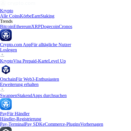
Krypto
Alle Coins
Körbe
Earn
Staking
Trends
Bitcoin
Ethereum
XRP
Dogecoin
Cronos
Crypto.com App
Für alltägliche Nutzer
Loslegen
Krypto
Visa Prepaid-Karte
Level Up
Onchain
Für Web3-Enthusiasten
Erweiterung erhalten
Swappen
Staken
dApps durchsuchen
Pay
Für Händler
Händler-Registrierung
Pay-Terminal
Pay SDK
eCommerce-Plugins
Vorhersagen