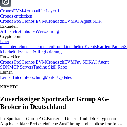
Cronos
EVM-kompatible Layer 1
Cronos entdecken
Cronos PoS
Cronos EVM
Cronos zkEVM
AI Agent SDK
Erkunden
Affiliate
Institutionen
Verwahrung
Crypto.com
Über
uns
Unternehmensnachrichten
Produktneuheiten
Events
Karriere
Partner
S
icherheit
Lizenzen & Registrierung
Entwickler
Cronos PoS
Cronos EVM
Cronos zkEVM
Pay SDK
AI Agent
SDK
MCP Servers
Trading Skill Repo
Lernen
Lernen
Bitcoin
Forschung
Markt-Updates
KRYPTO
Zuverlässiger Sportradar Group AG-
Broker in Deutschland
Ihr Sportradar Group AG-Broker in Deutschland: Die Crypto.com
App bietet klare Preise, einfache Ausführung und nahtlose Portfolio-