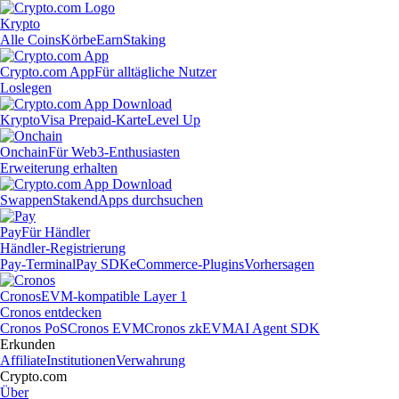
Krypto
Alle Coins
Körbe
Earn
Staking
Crypto.com App
Für alltägliche Nutzer
Loslegen
Krypto
Visa Prepaid-Karte
Level Up
Onchain
Für Web3-Enthusiasten
Erweiterung erhalten
Swappen
Staken
dApps durchsuchen
Pay
Für Händler
Händler-Registrierung
Pay-Terminal
Pay SDK
eCommerce-Plugins
Vorhersagen
Cronos
EVM-kompatible Layer 1
Cronos entdecken
Cronos PoS
Cronos EVM
Cronos zkEVM
AI Agent SDK
Erkunden
Affiliate
Institutionen
Verwahrung
Crypto.com
Über