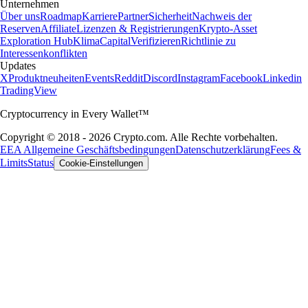
Unternehmen
Über uns
Roadmap
Karriere
Partner
Sicherheit
Nachweis der
Reserven
Affiliate
Lizenzen & Registrierungen
Krypto-Asset
Exploration Hub
Klima
Capital
Verifizieren
Richtlinie zu
Interessenkonflikten
Updates
X
Produktneuheiten
Events
Reddit
Discord
Instagram
Facebook
Linkedin
TradingView
Cryptocurrency in Every Wallet™
Copyright © 2018 - 2026 Crypto.com. Alle Rechte vorbehalten.
EEA Allgemeine Geschäftsbedingungen
Datenschutzerklärung
Fees &
Limits
Status
Cookie-Einstellungen