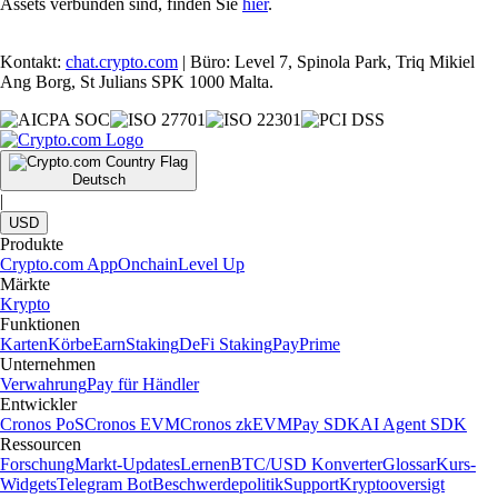
Assets verbunden sind, finden Sie
hier
.
Kontakt:
chat.crypto.com
| Büro: Level 7, Spinola Park, Triq Mikiel
Ang Borg, St Julians SPK 1000 Malta.
Deutsch
|
USD
Produkte
Crypto.com App
Onchain
Level Up
Märkte
Krypto
Funktionen
Karten
Körbe
Earn
Staking
DeFi Staking
Pay
Prime
Unternehmen
Verwahrung
Pay für Händler
Entwickler
Cronos PoS
Cronos EVM
Cronos zkEVM
Pay SDK
AI Agent SDK
Ressourcen
Forschung
Markt-Updates
Lernen
BTC/USD Konverter
Glossar
Kurs-
Widgets
Telegram Bot
Beschwerdepolitik
Support
Kryptooversigt