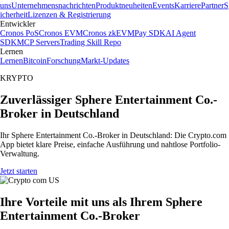
uns
Unternehmensnachrichten
Produktneuheiten
Events
Karriere
Partner
S
icherheit
Lizenzen & Registrierung
Entwickler
Cronos PoS
Cronos EVM
Cronos zkEVM
Pay SDK
AI Agent
SDK
MCP Servers
Trading Skill Repo
Lernen
Lernen
Bitcoin
Forschung
Markt-Updates
KRYPTO
Zuverlässiger Sphere Entertainment Co.-
Broker in Deutschland
Ihr Sphere Entertainment Co.-Broker in Deutschland: Die Crypto.com
App bietet klare Preise, einfache Ausführung und nahtlose Portfolio-
Verwaltung.
Jetzt starten
Ihre Vorteile mit uns als Ihrem Sphere
Entertainment Co.-Broker