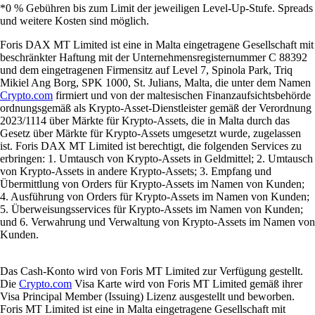
*0 % Gebühren bis zum Limit der jeweiligen Level-Up-Stufe. Spreads
und weitere Kosten sind möglich.
Foris DAX MT Limited ist eine in Malta eingetragene Gesellschaft mit
beschränkter Haftung mit der Unternehmensregisternummer C 88392
und dem eingetragenen Firmensitz auf Level 7, Spinola Park, Triq
Mikiel Ang Borg, SPK 1000, St. Julians, Malta, die unter dem Namen
Crypto.com
firmiert und von der maltesischen Finanzaufsichtsbehörde
ordnungsgemäß als Krypto-Asset-Dienstleister gemäß der Verordnung
2023/1114 über Märkte für Krypto-Assets, die in Malta durch das
Gesetz über Märkte für Krypto-Assets umgesetzt wurde, zugelassen
ist. Foris DAX MT Limited ist berechtigt, die folgenden Services zu
erbringen: 1. Umtausch von Krypto-Assets in Geldmittel; 2. Umtausch
von Krypto-Assets in andere Krypto-Assets; 3. Empfang und
Übermittlung von Orders für Krypto-Assets im Namen von Kunden;
4. Ausführung von Orders für Krypto-Assets im Namen von Kunden;
5. Überweisungsservices für Krypto-Assets im Namen von Kunden;
und 6. Verwahrung und Verwaltung von Krypto-Assets im Namen von
Kunden.
Das Cash-Konto wird von Foris MT Limited zur Verfügung gestellt.
Die
Crypto.com
Visa Karte wird von Foris MT Limited gemäß ihrer
Visa Principal Member (Issuing) Lizenz ausgestellt und beworben.
Foris MT Limited ist eine in Malta eingetragene Gesellschaft mit