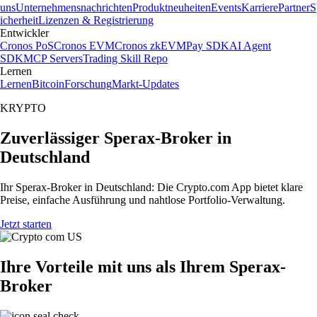
uns
Unternehmensnachrichten
Produktneuheiten
Events
Karriere
Partner
S
icherheit
Lizenzen & Registrierung
Entwickler
Cronos PoS
Cronos EVM
Cronos zkEVM
Pay SDK
AI Agent
SDK
MCP Servers
Trading Skill Repo
Lernen
Lernen
Bitcoin
Forschung
Markt-Updates
KRYPTO
Zuverlässiger Sperax-Broker in
Deutschland
Ihr Sperax-Broker in Deutschland: Die Crypto.com App bietet klare
Preise, einfache Ausführung und nahtlose Portfolio-Verwaltung.
Jetzt starten
Ihre Vorteile mit uns als Ihrem Sperax-
Broker