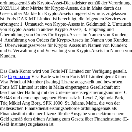
ordnungsgemäß als Krypto-Asset-Dienstleister gemäß der Verordnung
2023/1114 über Märkte für Krypto-Assets, die in Malta durch das
Gesetz über Märkte für Krypto-Assets umgesetzt wurde, zugelassen
ist. Foris DAX MT Limited ist berechtigt, die folgenden Services zu
erbringen: 1. Umtausch von Krypto-Assets in Geldmittel; 2. Umtausch
von Krypto-Assets in andere Krypto-Assets; 3. Empfang und
Übermittlung von Orders für Krypto-Assets im Namen von Kunden;
4. Ausführung von Orders für Krypto-Assets im Namen von Kunden;
5. Überweisungsservices für Krypto-Assets im Namen von Kunden;
und 6. Verwahrung und Verwaltung von Krypto-Assets im Namen von
Kunden.
Das Cash-Konto wird von Foris MT Limited zur Verfügung gestellt.
Die
Crypto.com
Visa Karte wird von Foris MT Limited gemäß ihrer
Visa Principal Member (Issuing) Lizenz ausgestellt und beworben.
Foris MT Limited ist eine in Malta eingetragene Gesellschaft mit
beschränkter Haftung mit der Unternehmensregistrierungsnummer C
90348 und dem eingetragenen Firmensitz in Level 7, Spinola Park,
Triq Mikiel Ang Borg, SPK 1000, St. Julians, Malta, die von der
maltesischen Finanzdienstleistungsbehörde ordnungsgemäß als
Finanzinstitut mit einer Lizenz für die Ausgabe von elektronischem
Geld gemäß dem dritten Anhang zum Gesetz über Finanzinstitute (E-
Geld-Institute) zugelassen ist.