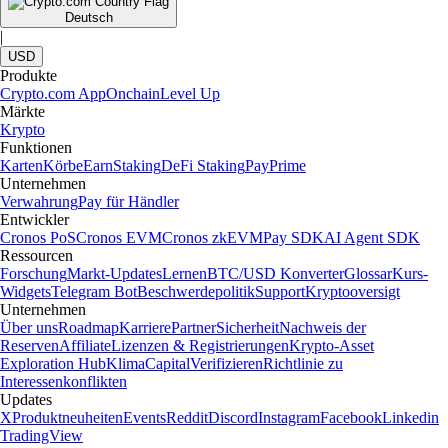
Deutsch
|
USD
Produkte
Crypto.com App
Onchain
Level Up
Märkte
Krypto
Funktionen
Karten
Körbe
Earn
Staking
DeFi Staking
Pay
Prime
Unternehmen
Verwahrung
Pay für Händler
Entwickler
Cronos PoS
Cronos EVM
Cronos zkEVM
Pay SDK
AI Agent SDK
Ressourcen
Forschung
Markt-Updates
Lernen
BTC/USD Konverter
Glossar
Kurs-
Widgets
Telegram Bot
Beschwerdepolitik
Support
Kryptooversigt
Unternehmen
Über uns
Roadmap
Karriere
Partner
Sicherheit
Nachweis der
Reserven
Affiliate
Lizenzen & Registrierungen
Krypto-Asset
Exploration Hub
Klima
Capital
Verifizieren
Richtlinie zu
Interessenkonflikten
Updates
X
Produktneuheiten
Events
Reddit
Discord
Instagram
Facebook
Linkedin
TradingView