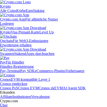
Krypto
Alle Coins
Körbe
Earn
Staking
Crypto.com App
Für alltägliche Nutzer
Loslegen
Krypto
Visa Prepaid-Karte
Level Up
Onchain
Für Web3-Enthusiasten
Erweiterung erhalten
Swappen
Staken
dApps durchsuchen
Pay
Für Händler
Händler-Registrierung
Pay-Terminal
Pay SDK
eCommerce-Plugins
Vorhersagen
Cronos
EVM-kompatible Layer 1
Cronos entdecken
Cronos PoS
Cronos EVM
Cronos zkEVM
AI Agent SDK
Erkunden
Affiliate
Institutionen
Verwahrung
Crypto.com
Über