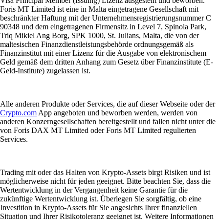
Visa Principal Member (Issuing) Lizenz ausgestellt und beworben.
Foris MT Limited ist eine in Malta eingetragene Gesellschaft mit
beschränkter Haftung mit der Unternehmensregistrierungsnummer C
90348 und dem eingetragenen Firmensitz in Level 7, Spinola Park,
Triq Mikiel Ang Borg, SPK 1000, St. Julians, Malta, die von der
maltesischen Finanzdienstleistungsbehörde ordnungsgemäß als
Finanzinstitut mit einer Lizenz für die Ausgabe von elektronischem
Geld gemäß dem dritten Anhang zum Gesetz über Finanzinstitute (E-
Geld-Institute) zugelassen ist.
Alle anderen Produkte oder Services, die auf dieser Webseite oder der
Crypto.com
App angeboten und beworben werden, werden von
anderen Konzerngesellschaften bereitgestellt und fallen nicht unter die
von Foris DAX MT Limited oder Foris MT Limited regulierten
Services.
Trading mit oder das Halten von Krypto-Assets birgt Risiken und ist
möglicherweise nicht für jeden geeignet. Bitte beachten Sie, dass die
Wertentwicklung in der Vergangenheit keine Garantie für die
zukünftige Wertentwicklung ist. Überlegen Sie sorgfältig, ob eine
Investition in Krypto-Assets für Sie angesichts Ihrer finanziellen
Situation und Ihrer Risikotoleranz geeignet ist. Weitere Informationen