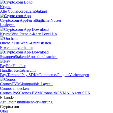
Krypto
Alle Coins
Körbe
Earn
Staking
Crypto.com App
Für alltägliche Nutzer
Loslegen
Krypto
Visa Prepaid-Karte
Level Up
Onchain
Für Web3-Enthusiasten
Erweiterung erhalten
Swappen
Staken
dApps durchsuchen
Pay
Für Händler
Händler-Registrierung
Pay-Terminal
Pay SDK
eCommerce-Plugins
Vorhersagen
Cronos
EVM-kompatible Layer 1
Cronos entdecken
Cronos PoS
Cronos EVM
Cronos zkEVM
AI Agent SDK
Erkunden
Affiliate
Institutionen
Verwahrung
Crypto.com
Über