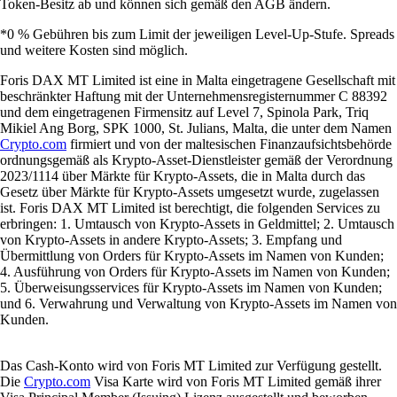
Token-Besitz ab und können sich gemäß den AGB ändern.
*0 % Gebühren bis zum Limit der jeweiligen Level-Up-Stufe. Spreads
und weitere Kosten sind möglich.
Foris DAX MT Limited ist eine in Malta eingetragene Gesellschaft mit
beschränkter Haftung mit der Unternehmensregisternummer C 88392
und dem eingetragenen Firmensitz auf Level 7, Spinola Park, Triq
Mikiel Ang Borg, SPK 1000, St. Julians, Malta, die unter dem Namen
Crypto.com
firmiert und von der maltesischen Finanzaufsichtsbehörde
ordnungsgemäß als Krypto-Asset-Dienstleister gemäß der Verordnung
2023/1114 über Märkte für Krypto-Assets, die in Malta durch das
Gesetz über Märkte für Krypto-Assets umgesetzt wurde, zugelassen
ist. Foris DAX MT Limited ist berechtigt, die folgenden Services zu
erbringen: 1. Umtausch von Krypto-Assets in Geldmittel; 2. Umtausch
von Krypto-Assets in andere Krypto-Assets; 3. Empfang und
Übermittlung von Orders für Krypto-Assets im Namen von Kunden;
4. Ausführung von Orders für Krypto-Assets im Namen von Kunden;
5. Überweisungsservices für Krypto-Assets im Namen von Kunden;
und 6. Verwahrung und Verwaltung von Krypto-Assets im Namen von
Kunden.
Das Cash-Konto wird von Foris MT Limited zur Verfügung gestellt.
Die
Crypto.com
Visa Karte wird von Foris MT Limited gemäß ihrer