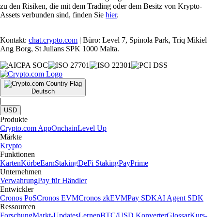
zu den Risiken, die mit dem Trading oder dem Besitz von Krypto-
Assets verbunden sind, finden Sie
hier
.
Kontakt:
chat.crypto.com
| Büro: Level 7, Spinola Park, Triq Mikiel
Ang Borg, St Julians SPK 1000 Malta.
Deutsch
|
USD
Produkte
Crypto.com App
Onchain
Level Up
Märkte
Krypto
Funktionen
Karten
Körbe
Earn
Staking
DeFi Staking
Pay
Prime
Unternehmen
Verwahrung
Pay für Händler
Entwickler
Cronos PoS
Cronos EVM
Cronos zkEVM
Pay SDK
AI Agent SDK
Ressourcen
Forschung
Markt-Updates
Lernen
BTC/USD Konverter
Glossar
Kurs-