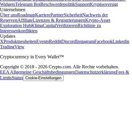
Widgets
Telegram Bot
Beschwerdepolitik
Support
Kryptooversigt
Unternehmen
Über uns
Roadmap
Karriere
Partner
Sicherheit
Nachweis der
Reserven
Affiliate
Lizenzen & Registrierungen
Krypto-Asset
Exploration Hub
Klima
Capital
Verifizieren
Richtlinie zu
Interessenkonflikten
Updates
X
Produktneuheiten
Events
Reddit
Discord
Instagram
Facebook
Linkedin
TradingView
Cryptocurrency in Every Wallet™
Copyright © 2018 - 2026 Crypto.com. Alle Rechte vorbehalten.
EEA Allgemeine Geschäftsbedingungen
Datenschutzerklärung
Fees &
Limits
Status
Cookie-Einstellungen