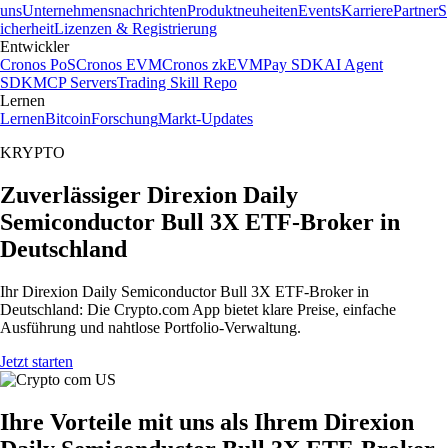
uns
Unternehmensnachrichten
Produktneuheiten
Events
Karriere
Partner
S
icherheit
Lizenzen & Registrierung
Entwickler
Cronos PoS
Cronos EVM
Cronos zkEVM
Pay SDK
AI Agent
SDK
MCP Servers
Trading Skill Repo
Lernen
Lernen
Bitcoin
Forschung
Markt-Updates
KRYPTO
Zuverlässiger Direxion Daily
Semiconductor Bull 3X ETF-Broker in
Deutschland
Ihr Direxion Daily Semiconductor Bull 3X ETF-Broker in
Deutschland: Die Crypto.com App bietet klare Preise, einfache
Ausführung und nahtlose Portfolio-Verwaltung.
Jetzt starten
Ihre Vorteile mit uns als Ihrem Direxion