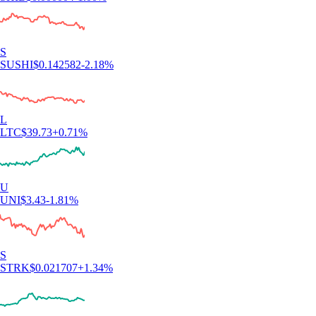
S
SUSHI
$
0.142582
-2.18
%
L
LTC
$
39.73
+
0.71
%
U
UNI
$
3.43
-1.81
%
S
STRK
$
0.021707
+
1.34
%