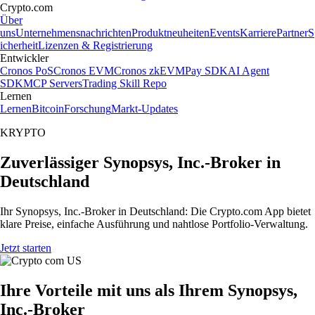
Crypto.com
Über
uns
Unternehmensnachrichten
Produktneuheiten
Events
Karriere
Partner
S
icherheit
Lizenzen & Registrierung
Entwickler
Cronos PoS
Cronos EVM
Cronos zkEVM
Pay SDK
AI Agent
SDK
MCP Servers
Trading Skill Repo
Lernen
Lernen
Bitcoin
Forschung
Markt-Updates
KRYPTO
Zuverlässiger Synopsys, Inc.-Broker in
Deutschland
Ihr Synopsys, Inc.-Broker in Deutschland: Die Crypto.com App bietet
klare Preise, einfache Ausführung und nahtlose Portfolio-Verwaltung.
Jetzt starten
Ihre Vorteile mit uns als Ihrem Synopsys,
Inc.-Broker