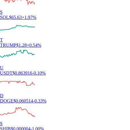
S
SOL
$
65.63
+
1.97
%
T
TRUMP
$
1.28
+
0.54
%
U
USDT
$
0.863916
-0.10
%
D
DOGE
$
0.060514
-0.33
%
S
SHIB
$
0.000004
-1.00
%