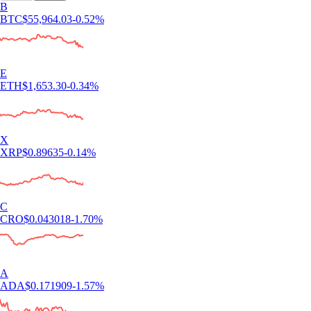
B
BTC
$
55,964.03
-0.52
%
E
ETH
$
1,653.30
-0.34
%
X
XRP
$
0.89635
-0.14
%
C
CRO
$
0.043018
-1.70
%
A
ADA
$
0.171909
-1.57
%