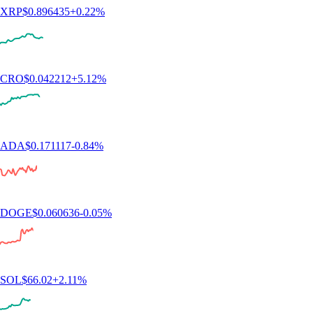
XRP
$
0.896435
+
0.22
%
CRO
$
0.042212
+
5.12
%
ADA
$
0.171117
-0.84
%
DOGE
$
0.060636
-0.05
%
SOL
$
66.02
+
2.11
%