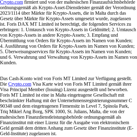
Crypto.com
firmiert und von der maltesischen Finanzaufsichtsbehörde
ordnungsgemäß als Krypto-Asset-Dienstleister gemäß der Verordnung
2023/1114 über Märkte für Krypto-Assets, die in Malta durch das
Gesetz über Märkte für Krypto-Assets umgesetzt wurde, zugelassen
ist. Foris DAX MT Limited ist berechtigt, die folgenden Services zu
erbringen: 1. Umtausch von Krypto-Assets in Geldmittel; 2. Umtausch
von Krypto-Assets in andere Krypto-Assets; 3. Empfang und
Übermittlung von Orders für Krypto-Assets im Namen von Kunden;
4. Ausführung von Orders für Krypto-Assets im Namen von Kunden;
5. Überweisungsservices für Krypto-Assets im Namen von Kunden;
und 6. Verwahrung und Verwaltung von Krypto-Assets im Namen von
Kunden.
Das Cash-Konto wird von Foris MT Limited zur Verfügung gestellt.
Die
Crypto.com
Visa Karte wird von Foris MT Limited gemäß ihrer
Visa Principal Member (Issuing) Lizenz ausgestellt und beworben.
Foris MT Limited ist eine in Malta eingetragene Gesellschaft mit
beschränkter Haftung mit der Unternehmensregistrierungsnummer C
90348 und dem eingetragenen Firmensitz in Level 7, Spinola Park,
Triq Mikiel Ang Borg, SPK 1000, St. Julians, Malta, die von der
maltesischen Finanzdienstleistungsbehörde ordnungsgemäß als
Finanzinstitut mit einer Lizenz für die Ausgabe von elektronischem
Geld gemäß dem dritten Anhang zum Gesetz über Finanzinstitute (E-
Geld-Institute) zugelassen ist.