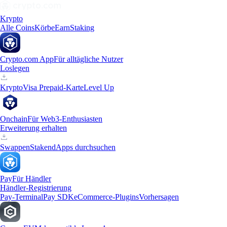
Krypto
Alle Coins
Körbe
Earn
Staking
Crypto.com App
Für alltägliche Nutzer
Loslegen
Krypto
Visa Prepaid-Karte
Level Up
Onchain
Für Web3-Enthusiasten
Erweiterung erhalten
Swappen
Staken
dApps durchsuchen
Pay
Für Händler
Händler-Registrierung
Pay-Terminal
Pay SDK
eCommerce-Plugins
Vorhersagen