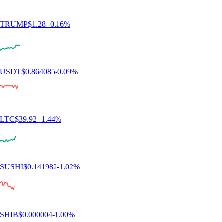
TRUMP
$
1.28
+
0.16
%
USDT
$
0.864085
-0.09
%
LTC
$
39.92
+
1.44
%
SUSHI
$
0.141982
-1.02
%
SHIB
$
0.000004
-1.00
%