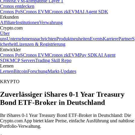
Cronos
EVM-kompatible Layer 1
Cronos entdecken
Cronos PoS
Cronos EVM
Cronos zkEVM
AI Agent SDK
Erkunden
Affiliate
Institutionen
Verwahrung
Crypto.com
Über
uns
Unternehmensnachrichten
Produktneuheiten
Events
Karriere
Partner
S
icherheit
Lizenzen & Registrierung
Entwickler
Cronos PoS
Cronos EVM
Cronos zkEVM
Pay SDK
AI Agent
SDK
MCP Servers
Trading Skill Repo
Lernen
Lernen
Bitcoin
Forschung
Markt-Updates
KRYPTO
Zuverlässiger iShares 0-1 Year Treasury
Bond ETF-Broker in Deutschland
Ihr iShares 0-1 Year Treasury Bond ETF-Broker in Deutschland: Die
Crypto.com App bietet klare Preise, einfache Ausführung und nahtlose
Portfolio-Verwaltung.