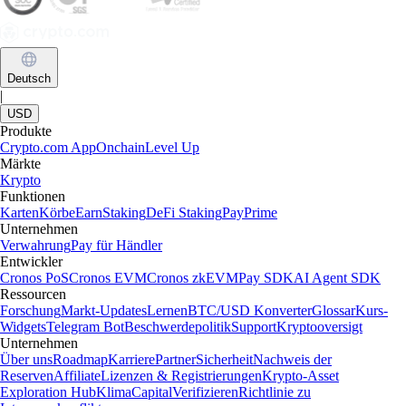
Deutsch
|
USD
Produkte
Crypto.com App
Onchain
Level Up
Märkte
Krypto
Funktionen
Karten
Körbe
Earn
Staking
DeFi Staking
Pay
Prime
Unternehmen
Verwahrung
Pay für Händler
Entwickler
Cronos PoS
Cronos EVM
Cronos zkEVM
Pay SDK
AI Agent SDK
Ressourcen
Forschung
Markt-Updates
Lernen
BTC/USD Konverter
Glossar
Kurs-
Widgets
Telegram Bot
Beschwerdepolitik
Support
Kryptooversigt
Unternehmen
Über uns
Roadmap
Karriere
Partner
Sicherheit
Nachweis der
Reserven
Affiliate
Lizenzen & Registrierungen
Krypto-Asset
Exploration Hub
Klima
Capital
Verifizieren
Richtlinie zu