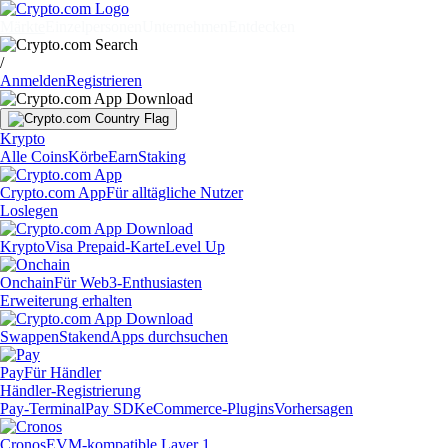
Märkte
Einzelpersonen
Unternehmen
Entdecken
/
Anmelden
Registrieren
Krypto
Alle Coins
Körbe
Earn
Staking
Crypto.com App
Für alltägliche Nutzer
Loslegen
Krypto
Visa Prepaid-Karte
Level Up
Onchain
Für Web3-Enthusiasten
Erweiterung erhalten
Swappen
Staken
dApps durchsuchen
Pay
Für Händler
Händler-Registrierung
Pay-Terminal
Pay SDK
eCommerce-Plugins
Vorhersagen
Cronos
EVM-kompatible Layer 1