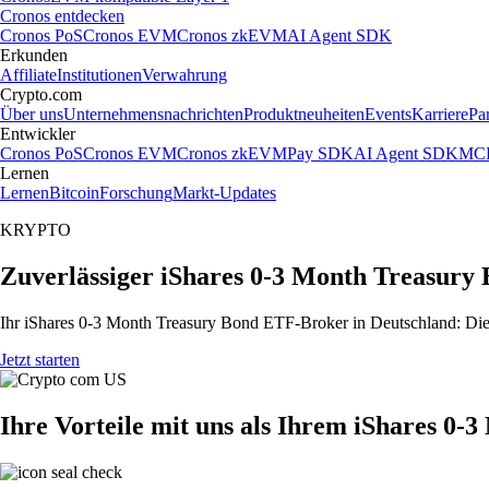
Cronos entdecken
Cronos PoS
Cronos EVM
Cronos zkEVM
AI Agent SDK
Erkunden
Affiliate
Institutionen
Verwahrung
Crypto.com
Über uns
Unternehmensnachrichten
Produktneuheiten
Events
Karriere
Pa
Entwickler
Cronos PoS
Cronos EVM
Cronos zkEVM
Pay SDK
AI Agent SDK
MCP
Lernen
Lernen
Bitcoin
Forschung
Markt-Updates
KRYPTO
Zuverlässiger iShares 0-3 Month Treasury
Ihr iShares 0-3 Month Treasury Bond ETF-Broker in Deutschland: Die 
Jetzt starten
Ihre Vorteile mit uns als Ihrem iShares 0