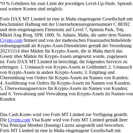
*0 % Gebühren bis zum Limit der jeweiligen Level-Up-Stufe. Spreads
und weitere Kosten sind möglich.
Foris DAX MT Limited ist eine in Malta eingetragene Gesellschaft mit
beschränkter Haftung mit der Unternehmensregisternummer C 88392
und dem eingetragenen Firmensitz auf Level 7, Spinola Park, Triq
Mikiel Ang Borg, SPK 1000, St. Julians, Malta, die unter dem Namen
Crypto.com
firmiert und von der maltesischen Finanzaufsichtsbehörde
ordnungsgemäß als Krypto-Asset-Dienstleister gemäß der Verordnung
2023/1114 über Märkte für Krypto-Assets, die in Malta durch das
Gesetz über Märkte für Krypto-Assets umgesetzt wurde, zugelassen
ist. Foris DAX MT Limited ist berechtigt, die folgenden Services zu
erbringen: 1. Umtausch von Krypto-Assets in Geldmittel; 2. Umtausch
von Krypto-Assets in andere Krypto-Assets; 3. Empfang und
Übermittlung von Orders für Krypto-Assets im Namen von Kunden;
4. Ausführung von Orders für Krypto-Assets im Namen von Kunden;
5. Überweisungsservices für Krypto-Assets im Namen von Kunden;
und 6. Verwahrung und Verwaltung von Krypto-Assets im Namen von
Kunden.
Das Cash-Konto wird von Foris MT Limited zur Verfügung gestellt.
Die
Crypto.com
Visa Karte wird von Foris MT Limited gemäß ihrer
Visa Principal Member (Issuing) Lizenz ausgestellt und beworben.
Foris MT Limited ist eine in Malta eingetragene Gesellschaft mit