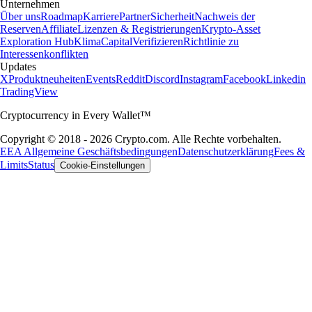
Unternehmen
Über uns
Roadmap
Karriere
Partner
Sicherheit
Nachweis der
Reserven
Affiliate
Lizenzen & Registrierungen
Krypto-Asset
Exploration Hub
Klima
Capital
Verifizieren
Richtlinie zu
Interessenkonflikten
Updates
X
Produktneuheiten
Events
Reddit
Discord
Instagram
Facebook
Linkedin
TradingView
Cryptocurrency in Every Wallet™
Copyright © 2018 - 2026 Crypto.com. Alle Rechte vorbehalten.
EEA Allgemeine Geschäftsbedingungen
Datenschutzerklärung
Fees &
Limits
Status
Cookie-Einstellungen