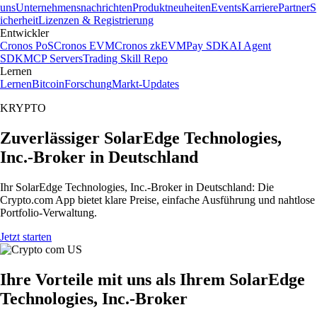
uns
Unternehmensnachrichten
Produktneuheiten
Events
Karriere
Partner
S
icherheit
Lizenzen & Registrierung
Entwickler
Cronos PoS
Cronos EVM
Cronos zkEVM
Pay SDK
AI Agent
SDK
MCP Servers
Trading Skill Repo
Lernen
Lernen
Bitcoin
Forschung
Markt-Updates
KRYPTO
Zuverlässiger SolarEdge Technologies,
Inc.-Broker in Deutschland
Ihr SolarEdge Technologies, Inc.-Broker in Deutschland: Die
Crypto.com App bietet klare Preise, einfache Ausführung und nahtlose
Portfolio-Verwaltung.
Jetzt starten
Ihre Vorteile mit uns als Ihrem SolarEdge
Technologies, Inc.-Broker