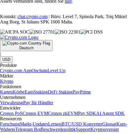
Assets verbunden sind, finden Sie
hier
.
Kontakt:
chat.crypto.com
| Büro: Level 7, Spinola Park, Triq Mikiel
Ang Borg, St Julians SPK 1000 Malta.
Deutsch
|
USD
Produkte
Crypto.com App
Onchain
Level Up
Märkte
Krypto
Funktionen
Karten
Körbe
Earn
Staking
DeFi Staking
Pay
Prime
Unternehmen
Verwahrung
Pay für Händler
Entwickler
Cronos PoS
Cronos EVM
Cronos zkEVM
Pay SDK
AI Agent SDK
Ressourcen
Forschung
Markt-Updates
Lernen
BTC/USD Konverter
Glossar
Kurs-
Widgets
Telegram Bot
Beschwerdepolitik
Support
Kryptooversigt