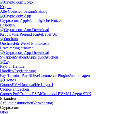
Krypto
Alle Coins
Körbe
Earn
Staking
Crypto.com App
Für alltägliche Nutzer
Loslegen
Krypto
Visa Prepaid-Karte
Level Up
Onchain
Für Web3-Enthusiasten
Erweiterung erhalten
Swappen
Staken
dApps durchsuchen
Pay
Für Händler
Händler-Registrierung
Pay-Terminal
Pay SDK
eCommerce-Plugins
Vorhersagen
Cronos
EVM-kompatible Layer 1
Cronos entdecken
Cronos PoS
Cronos EVM
Cronos zkEVM
AI Agent SDK
Erkunden
Affiliate
Institutionen
Verwahrung
Crypto.com
Über