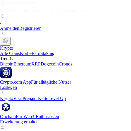
Märkte
Einzelpersonen
Unternehmen
Entdecken
/
Anmelden
Registrieren
Krypto
Alle Coins
Körbe
Earn
Staking
Trends
Bitcoin
Ethereum
XRP
Dogecoin
Cronos
Crypto.com App
Für alltägliche Nutzer
Loslegen
Krypto
Visa Prepaid-Karte
Level Up
Onchain
Für Web3-Enthusiasten
Erweiterung erhalten