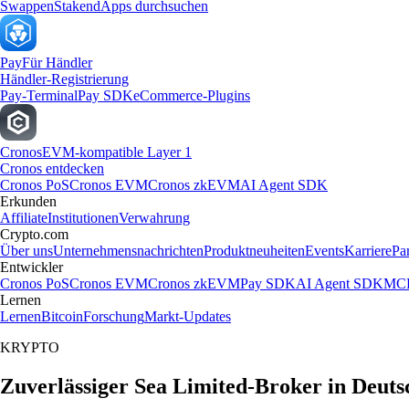
Swappen
Staken
dApps durchsuchen
Pay
Für Händler
Händler-Registrierung
Pay-Terminal
Pay SDK
eCommerce-Plugins
Cronos
EVM-kompatible Layer 1
Cronos entdecken
Cronos PoS
Cronos EVM
Cronos zkEVM
AI Agent SDK
Erkunden
Affiliate
Institutionen
Verwahrung
Crypto.com
Über uns
Unternehmensnachrichten
Produktneuheiten
Events
Karriere
Pa
Entwickler
Cronos PoS
Cronos EVM
Cronos zkEVM
Pay SDK
AI Agent SDK
MCP
Lernen
Lernen
Bitcoin
Forschung
Markt-Updates
KRYPTO
Zuverlässiger Sea Limited-Broker in Deuts