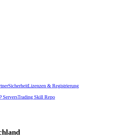
rtner
Sicherheit
Lizenzen & Registrierung
 Servers
Trading Skill Repo
chland