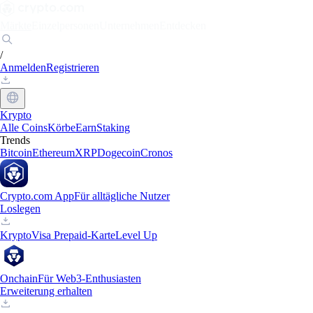
Märkte
Einzelpersonen
Unternehmen
Entdecken
/
Anmelden
Registrieren
Krypto
Alle Coins
Körbe
Earn
Staking
Trends
Bitcoin
Ethereum
XRP
Dogecoin
Cronos
Crypto.com App
Für alltägliche Nutzer
Loslegen
Krypto
Visa Prepaid-Karte
Level Up
Onchain
Für Web3-Enthusiasten
Erweiterung erhalten