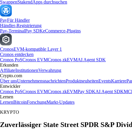
Swappen
Staken
dApps durchsuchen
Pay
Für Händler
Händler-Registrierung
Pay-Terminal
Pay SDK
eCommerce-Plugins
Cronos
EVM-kompatible Layer 1
Cronos entdecken
Cronos PoS
Cronos EVM
Cronos zkEVM
AI Agent SDK
Erkunden
Affiliate
Institutionen
Verwahrung
Crypto.com
Über uns
Unternehmensnachrichten
Produktneuheiten
Events
Karriere
Pa
Entwickler
Cronos PoS
Cronos EVM
Cronos zkEVM
Pay SDK
AI Agent SDK
MCP
Lernen
Lernen
Bitcoin
Forschung
Markt-Updates
KRYPTO
Zuverlässiger State Street SPDR S&P Divi