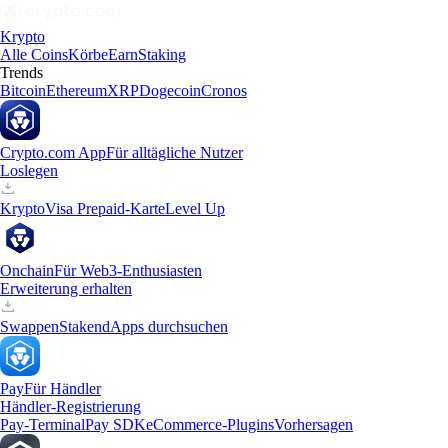
Krypto
Alle Coins
Körbe
Earn
Staking
Trends
Bitcoin
Ethereum
XRP
Dogecoin
Cronos
Crypto.com App
Für alltägliche Nutzer
Loslegen
Krypto
Visa Prepaid-Karte
Level Up
Onchain
Für Web3-Enthusiasten
Erweiterung erhalten
Swappen
Staken
dApps durchsuchen
Pay
Für Händler
Händler-Registrierung
Pay-Terminal
Pay SDK
eCommerce-Plugins
Vorhersagen