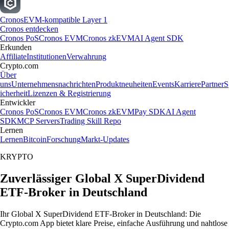
Cronos
EVM-kompatible Layer 1
Cronos entdecken
Cronos PoS
Cronos EVM
Cronos zkEVM
AI Agent SDK
Erkunden
Affiliate
Institutionen
Verwahrung
Crypto.com
Über
uns
Unternehmensnachrichten
Produktneuheiten
Events
Karriere
Partner
S
icherheit
Lizenzen & Registrierung
Entwickler
Cronos PoS
Cronos EVM
Cronos zkEVM
Pay SDK
AI Agent
SDK
MCP Servers
Trading Skill Repo
Lernen
Lernen
Bitcoin
Forschung
Markt-Updates
KRYPTO
Zuverlässiger Global X SuperDividend
ETF-Broker in Deutschland
Ihr Global X SuperDividend ETF-Broker in Deutschland: Die
Crypto.com App bietet klare Preise, einfache Ausführung und nahtlose