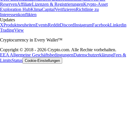
Reserven
Affiliate
Lizenzen & Registrierungen
Krypto-Asset
Exploration Hub
Klima
Capital
Verifizieren
Richtlinie zu
Interessenkonflikten
Updates
X
Produktneuheiten
Events
Reddit
Discord
Instagram
Facebook
Linkedin
TradingView
Cryptocurrency in Every Wallet™
Copyright © 2018 - 2026 Crypto.com. Alle Rechte vorbehalten.
EEA Allgemeine Geschäftsbedingungen
Datenschutzerklärung
Fees &
Limits
Status
Cookie-Einstellungen