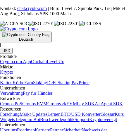
Kontakt:
chat.crypto.com
| Büro: Level 7, Spinola Park, Triq Mikiel
Ang Borg, St Julians SPK 1000 Malta.
Deutsch
|
USD
Produkte
Crypto.com App
Onchain
Level Up
Märkte
Krypto
Funktionen
Karten
Körbe
Earn
Staking
DeFi Staking
Pay
Prime
Unternehmen
Verwahrung
Pay für Händler
Entwickler
Cronos PoS
Cronos EVM
Cronos zkEVM
Pay SDK
AI Agent SDK
Ressourcen
Forschung
Markt-Updates
Lernen
BTC/USD Konverter
Glossar
Kurs-
Widgets
Telegram Bot
Beschwerdepolitik
Support
Kryptooversigt
Unternehmen
Über uns
Roadmap
Karriere
Partner
Sicherheit
Nachweis der