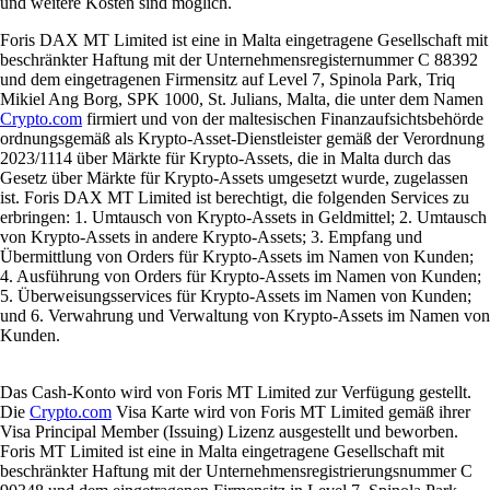
und weitere Kosten sind möglich.
Foris DAX MT Limited ist eine in Malta eingetragene Gesellschaft mit
beschränkter Haftung mit der Unternehmensregisternummer C 88392
und dem eingetragenen Firmensitz auf Level 7, Spinola Park, Triq
Mikiel Ang Borg, SPK 1000, St. Julians, Malta, die unter dem Namen
Crypto.com
firmiert und von der maltesischen Finanzaufsichtsbehörde
ordnungsgemäß als Krypto-Asset-Dienstleister gemäß der Verordnung
2023/1114 über Märkte für Krypto-Assets, die in Malta durch das
Gesetz über Märkte für Krypto-Assets umgesetzt wurde, zugelassen
ist. Foris DAX MT Limited ist berechtigt, die folgenden Services zu
erbringen: 1. Umtausch von Krypto-Assets in Geldmittel; 2. Umtausch
von Krypto-Assets in andere Krypto-Assets; 3. Empfang und
Übermittlung von Orders für Krypto-Assets im Namen von Kunden;
4. Ausführung von Orders für Krypto-Assets im Namen von Kunden;
5. Überweisungsservices für Krypto-Assets im Namen von Kunden;
und 6. Verwahrung und Verwaltung von Krypto-Assets im Namen von
Kunden.
Das Cash-Konto wird von Foris MT Limited zur Verfügung gestellt.
Die
Crypto.com
Visa Karte wird von Foris MT Limited gemäß ihrer
Visa Principal Member (Issuing) Lizenz ausgestellt und beworben.
Foris MT Limited ist eine in Malta eingetragene Gesellschaft mit
beschränkter Haftung mit der Unternehmensregistrierungsnummer C