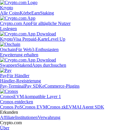
Krypto
Alle Coins
Körbe
Earn
Staking
Crypto.com App
Für alltägliche Nutzer
Loslegen
Krypto
Visa Prepaid-Karte
Level Up
Onchain
Für Web3-Enthusiasten
Erweiterung erhalten
Swappen
Staken
dApps durchsuchen
Pay
Für Händler
Händler-Registrierung
Pay-Terminal
Pay SDK
eCommerce-Plugins
Cronos
EVM-kompatible Layer 1
Cronos entdecken
Cronos PoS
Cronos EVM
Cronos zkEVM
AI Agent SDK
Erkunden
Affiliate
Institutionen
Verwahrung
Crypto.com
Über