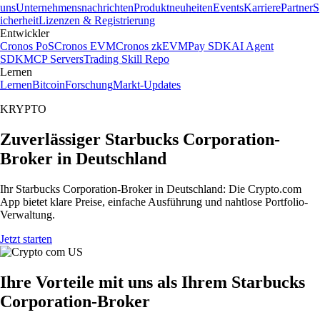
uns
Unternehmensnachrichten
Produktneuheiten
Events
Karriere
Partner
S
icherheit
Lizenzen & Registrierung
Entwickler
Cronos PoS
Cronos EVM
Cronos zkEVM
Pay SDK
AI Agent
SDK
MCP Servers
Trading Skill Repo
Lernen
Lernen
Bitcoin
Forschung
Markt-Updates
KRYPTO
Zuverlässiger Starbucks Corporation-
Broker in Deutschland
Ihr Starbucks Corporation-Broker in Deutschland: Die Crypto.com
App bietet klare Preise, einfache Ausführung und nahtlose Portfolio-
Verwaltung.
Jetzt starten
Ihre Vorteile mit uns als Ihrem Starbucks
Corporation-Broker