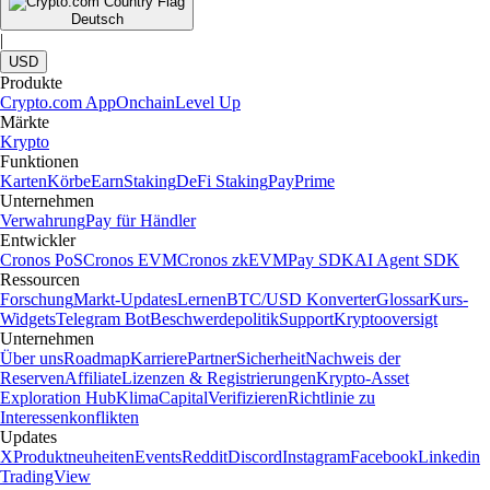
Deutsch
|
USD
Produkte
Crypto.com App
Onchain
Level Up
Märkte
Krypto
Funktionen
Karten
Körbe
Earn
Staking
DeFi Staking
Pay
Prime
Unternehmen
Verwahrung
Pay für Händler
Entwickler
Cronos PoS
Cronos EVM
Cronos zkEVM
Pay SDK
AI Agent SDK
Ressourcen
Forschung
Markt-Updates
Lernen
BTC/USD Konverter
Glossar
Kurs-
Widgets
Telegram Bot
Beschwerdepolitik
Support
Kryptooversigt
Unternehmen
Über uns
Roadmap
Karriere
Partner
Sicherheit
Nachweis der
Reserven
Affiliate
Lizenzen & Registrierungen
Krypto-Asset
Exploration Hub
Klima
Capital
Verifizieren
Richtlinie zu
Interessenkonflikten
Updates
X
Produktneuheiten
Events
Reddit
Discord
Instagram
Facebook
Linkedin
TradingView