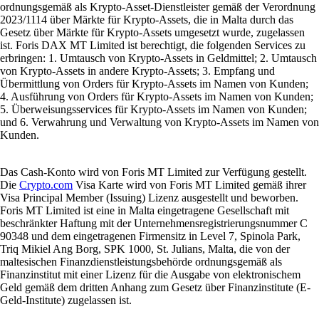
ordnungsgemäß als Krypto-Asset-Dienstleister gemäß der Verordnung
2023/1114 über Märkte für Krypto-Assets, die in Malta durch das
Gesetz über Märkte für Krypto-Assets umgesetzt wurde, zugelassen
ist. Foris DAX MT Limited ist berechtigt, die folgenden Services zu
erbringen: 1. Umtausch von Krypto-Assets in Geldmittel; 2. Umtausch
von Krypto-Assets in andere Krypto-Assets; 3. Empfang und
Übermittlung von Orders für Krypto-Assets im Namen von Kunden;
4. Ausführung von Orders für Krypto-Assets im Namen von Kunden;
5. Überweisungsservices für Krypto-Assets im Namen von Kunden;
und 6. Verwahrung und Verwaltung von Krypto-Assets im Namen von
Kunden.
Das Cash-Konto wird von Foris MT Limited zur Verfügung gestellt.
Die
Crypto.com
Visa Karte wird von Foris MT Limited gemäß ihrer
Visa Principal Member (Issuing) Lizenz ausgestellt und beworben.
Foris MT Limited ist eine in Malta eingetragene Gesellschaft mit
beschränkter Haftung mit der Unternehmensregistrierungsnummer C
90348 und dem eingetragenen Firmensitz in Level 7, Spinola Park,
Triq Mikiel Ang Borg, SPK 1000, St. Julians, Malta, die von der
maltesischen Finanzdienstleistungsbehörde ordnungsgemäß als
Finanzinstitut mit einer Lizenz für die Ausgabe von elektronischem
Geld gemäß dem dritten Anhang zum Gesetz über Finanzinstitute (E-
Geld-Institute) zugelassen ist.