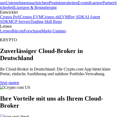
uns
Unternehmensnachrichten
Produktneuheiten
Events
Karriere
Partner
S
icherheit
Lizenzen & Registrierung
Entwickler
Cronos PoS
Cronos EVM
Cronos zkEVM
Pay SDK
AI Agent
SDK
MCP Servers
Trading Skill Repo
Lernen
Lernen
Bitcoin
Forschung
Markt-Updates
KRYPTO
Zuverlässiger Cloud-Broker in
Deutschland
Ihr Cloud-Broker in Deutschland: Die Crypto.com App bietet klare
Preise, einfache Ausführung und nahtlose Portfolio-Verwaltung.
Jetzt starten
Ihre Vorteile mit uns als Ihrem Cloud-
Broker