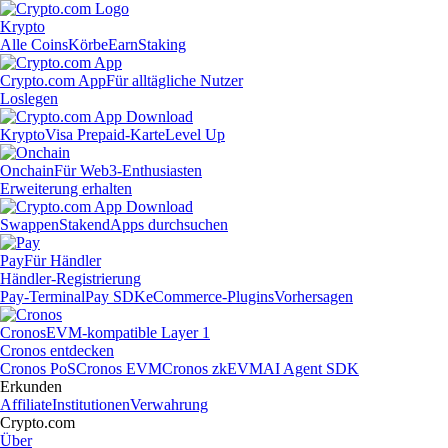
Krypto
Alle Coins
Körbe
Earn
Staking
Crypto.com App
Für alltägliche Nutzer
Loslegen
Krypto
Visa Prepaid-Karte
Level Up
Onchain
Für Web3-Enthusiasten
Erweiterung erhalten
Swappen
Staken
dApps durchsuchen
Pay
Für Händler
Händler-Registrierung
Pay-Terminal
Pay SDK
eCommerce-Plugins
Vorhersagen
Cronos
EVM-kompatible Layer 1
Cronos entdecken
Cronos PoS
Cronos EVM
Cronos zkEVM
AI Agent SDK
Erkunden
Affiliate
Institutionen
Verwahrung
Crypto.com
Über