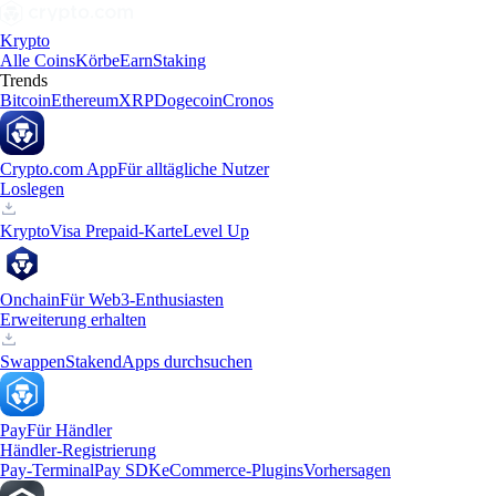
Krypto
Alle Coins
Körbe
Earn
Staking
Trends
Bitcoin
Ethereum
XRP
Dogecoin
Cronos
Crypto.com App
Für alltägliche Nutzer
Loslegen
Krypto
Visa Prepaid-Karte
Level Up
Onchain
Für Web3-Enthusiasten
Erweiterung erhalten
Swappen
Staken
dApps durchsuchen
Pay
Für Händler
Händler-Registrierung
Pay-Terminal
Pay SDK
eCommerce-Plugins
Vorhersagen