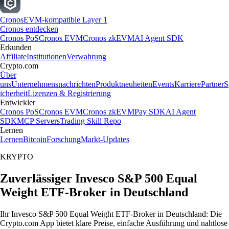
Cronos
EVM-kompatible Layer 1
Cronos entdecken
Cronos PoS
Cronos EVM
Cronos zkEVM
AI Agent SDK
Erkunden
Affiliate
Institutionen
Verwahrung
Crypto.com
Über
uns
Unternehmensnachrichten
Produktneuheiten
Events
Karriere
Partner
S
icherheit
Lizenzen & Registrierung
Entwickler
Cronos PoS
Cronos EVM
Cronos zkEVM
Pay SDK
AI Agent
SDK
MCP Servers
Trading Skill Repo
Lernen
Lernen
Bitcoin
Forschung
Markt-Updates
KRYPTO
Zuverlässiger Invesco S&P 500 Equal
Weight ETF-Broker in Deutschland
Ihr Invesco S&P 500 Equal Weight ETF-Broker in Deutschland: Die
Crypto.com App bietet klare Preise, einfache Ausführung und nahtlose