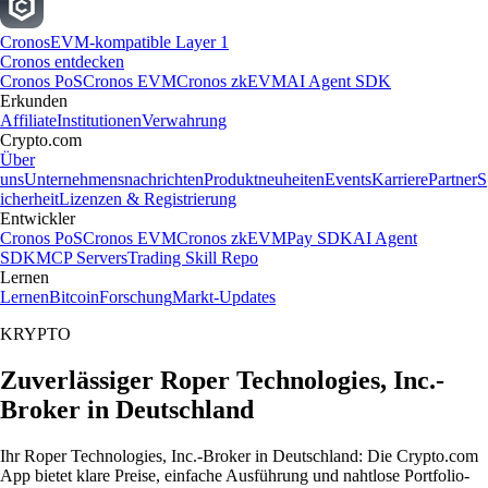
Cronos
EVM-kompatible Layer 1
Cronos entdecken
Cronos PoS
Cronos EVM
Cronos zkEVM
AI Agent SDK
Erkunden
Affiliate
Institutionen
Verwahrung
Crypto.com
Über
uns
Unternehmensnachrichten
Produktneuheiten
Events
Karriere
Partner
S
icherheit
Lizenzen & Registrierung
Entwickler
Cronos PoS
Cronos EVM
Cronos zkEVM
Pay SDK
AI Agent
SDK
MCP Servers
Trading Skill Repo
Lernen
Lernen
Bitcoin
Forschung
Markt-Updates
KRYPTO
Zuverlässiger Roper Technologies, Inc.-
Broker in Deutschland
Ihr Roper Technologies, Inc.-Broker in Deutschland: Die Crypto.com
App bietet klare Preise, einfache Ausführung und nahtlose Portfolio-