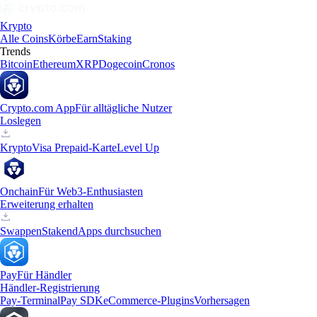
Krypto
Alle Coins
Körbe
Earn
Staking
Trends
Bitcoin
Ethereum
XRP
Dogecoin
Cronos
Crypto.com App
Für alltägliche Nutzer
Loslegen
Krypto
Visa Prepaid-Karte
Level Up
Onchain
Für Web3-Enthusiasten
Erweiterung erhalten
Swappen
Staken
dApps durchsuchen
Pay
Für Händler
Händler-Registrierung
Pay-Terminal
Pay SDK
eCommerce-Plugins
Vorhersagen