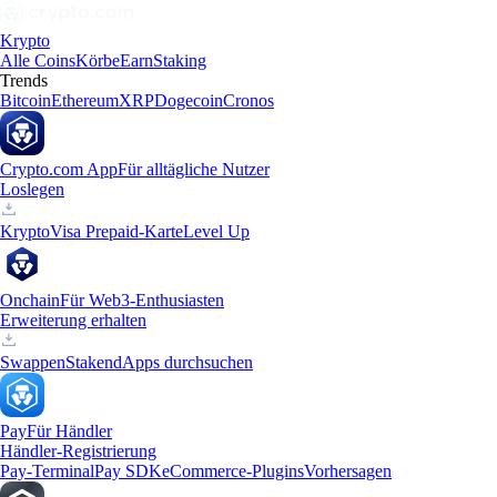
Krypto
Alle Coins
Körbe
Earn
Staking
Trends
Bitcoin
Ethereum
XRP
Dogecoin
Cronos
Crypto.com App
Für alltägliche Nutzer
Loslegen
Krypto
Visa Prepaid-Karte
Level Up
Onchain
Für Web3-Enthusiasten
Erweiterung erhalten
Swappen
Staken
dApps durchsuchen
Pay
Für Händler
Händler-Registrierung
Pay-Terminal
Pay SDK
eCommerce-Plugins
Vorhersagen