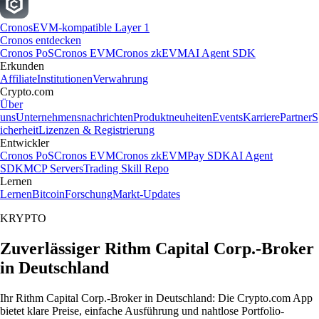
Cronos
EVM-kompatible Layer 1
Cronos entdecken
Cronos PoS
Cronos EVM
Cronos zkEVM
AI Agent SDK
Erkunden
Affiliate
Institutionen
Verwahrung
Crypto.com
Über
uns
Unternehmensnachrichten
Produktneuheiten
Events
Karriere
Partner
S
icherheit
Lizenzen & Registrierung
Entwickler
Cronos PoS
Cronos EVM
Cronos zkEVM
Pay SDK
AI Agent
SDK
MCP Servers
Trading Skill Repo
Lernen
Lernen
Bitcoin
Forschung
Markt-Updates
KRYPTO
Zuverlässiger Rithm Capital Corp.-Broker
in Deutschland
Ihr Rithm Capital Corp.-Broker in Deutschland: Die Crypto.com App
bietet klare Preise, einfache Ausführung und nahtlose Portfolio-