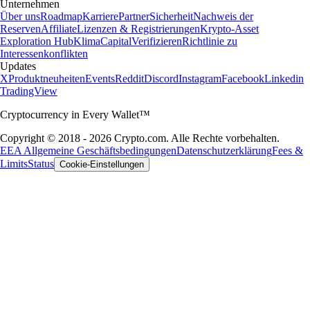
Unternehmen
Über uns
Roadmap
Karriere
Partner
Sicherheit
Nachweis der
Reserven
Affiliate
Lizenzen & Registrierungen
Krypto-Asset
Exploration Hub
Klima
Capital
Verifizieren
Richtlinie zu
Interessenkonflikten
Updates
X
Produktneuheiten
Events
Reddit
Discord
Instagram
Facebook
Linkedin
TradingView
Cryptocurrency in Every Wallet™
Copyright © 2018 - 2026 Crypto.com. Alle Rechte vorbehalten.
EEA Allgemeine Geschäftsbedingungen
Datenschutzerklärung
Fees &
Limits
Status
Cookie-Einstellungen