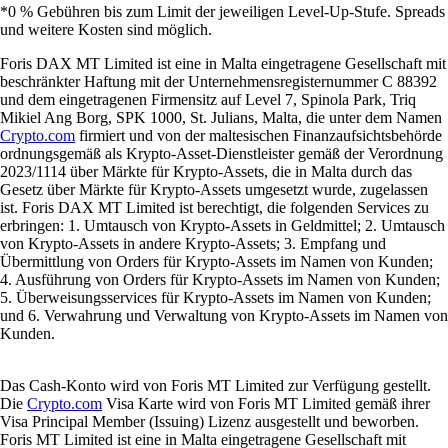
*0 % Gebühren bis zum Limit der jeweiligen Level-Up-Stufe. Spreads
und weitere Kosten sind möglich.
Foris DAX MT Limited ist eine in Malta eingetragene Gesellschaft mit
beschränkter Haftung mit der Unternehmensregisternummer C 88392
und dem eingetragenen Firmensitz auf Level 7, Spinola Park, Triq
Mikiel Ang Borg, SPK 1000, St. Julians, Malta, die unter dem Namen
Crypto.com
firmiert und von der maltesischen Finanzaufsichtsbehörde
ordnungsgemäß als Krypto-Asset-Dienstleister gemäß der Verordnung
2023/1114 über Märkte für Krypto-Assets, die in Malta durch das
Gesetz über Märkte für Krypto-Assets umgesetzt wurde, zugelassen
ist. Foris DAX MT Limited ist berechtigt, die folgenden Services zu
erbringen: 1. Umtausch von Krypto-Assets in Geldmittel; 2. Umtausch
von Krypto-Assets in andere Krypto-Assets; 3. Empfang und
Übermittlung von Orders für Krypto-Assets im Namen von Kunden;
4. Ausführung von Orders für Krypto-Assets im Namen von Kunden;
5. Überweisungsservices für Krypto-Assets im Namen von Kunden;
und 6. Verwahrung und Verwaltung von Krypto-Assets im Namen von
Kunden.
Das Cash-Konto wird von Foris MT Limited zur Verfügung gestellt.
Die
Crypto.com
Visa Karte wird von Foris MT Limited gemäß ihrer
Visa Principal Member (Issuing) Lizenz ausgestellt und beworben.
Foris MT Limited ist eine in Malta eingetragene Gesellschaft mit