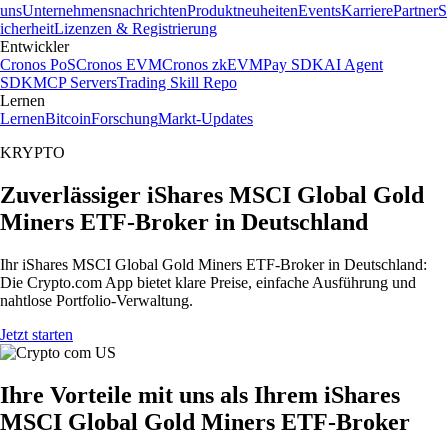
uns
Unternehmensnachrichten
Produktneuheiten
Events
Karriere
Partner
S
icherheit
Lizenzen & Registrierung
Entwickler
Cronos PoS
Cronos EVM
Cronos zkEVM
Pay SDK
AI Agent
SDK
MCP Servers
Trading Skill Repo
Lernen
Lernen
Bitcoin
Forschung
Markt-Updates
KRYPTO
Zuverlässiger iShares MSCI Global Gold
Miners ETF-Broker in Deutschland
Ihr iShares MSCI Global Gold Miners ETF-Broker in Deutschland:
Die Crypto.com App bietet klare Preise, einfache Ausführung und
nahtlose Portfolio-Verwaltung.
Jetzt starten
Ihre Vorteile mit uns als Ihrem iShares
MSCI Global Gold Miners ETF-Broker