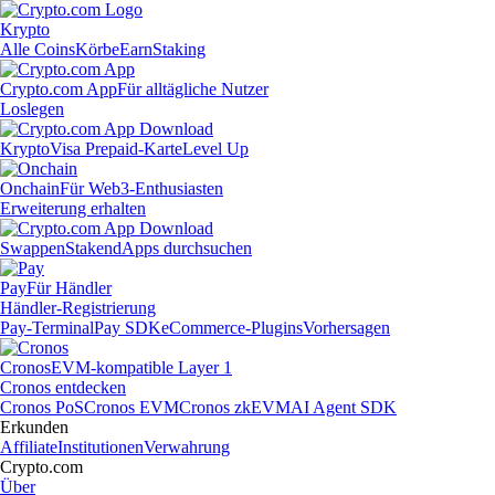
Krypto
Alle Coins
Körbe
Earn
Staking
Crypto.com App
Für alltägliche Nutzer
Loslegen
Krypto
Visa Prepaid-Karte
Level Up
Onchain
Für Web3-Enthusiasten
Erweiterung erhalten
Swappen
Staken
dApps durchsuchen
Pay
Für Händler
Händler-Registrierung
Pay-Terminal
Pay SDK
eCommerce-Plugins
Vorhersagen
Cronos
EVM-kompatible Layer 1
Cronos entdecken
Cronos PoS
Cronos EVM
Cronos zkEVM
AI Agent SDK
Erkunden
Affiliate
Institutionen
Verwahrung
Crypto.com
Über