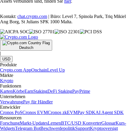
Assets verbunden sind, finden Sie
hier
.
Kontakt:
chat.crypto.com
| Büro: Level 7, Spinola Park, Triq Mikiel
Ang Borg, St Julians SPK 1000 Malta.
Deutsch
|
USD
Produkte
Crypto.com App
Onchain
Level Up
Märkte
Krypto
Funktionen
Karten
Körbe
Earn
Staking
DeFi Staking
Pay
Prime
Unternehmen
Verwahrung
Pay für Händler
Entwickler
Cronos PoS
Cronos EVM
Cronos zkEVM
Pay SDK
AI Agent SDK
Ressourcen
Forschung
Markt-Updates
Lernen
BTC/USD Konverter
Glossar
Kurs-
Widgets
Telegram Bot
Beschwerdepolitik
Support
Kryptooversigt