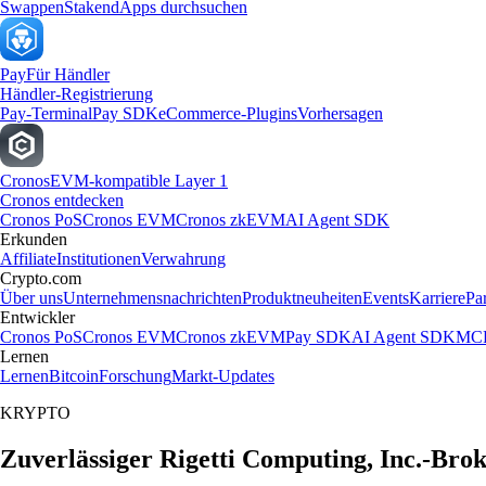
Swappen
Staken
dApps durchsuchen
Pay
Für Händler
Händler-Registrierung
Pay-Terminal
Pay SDK
eCommerce-Plugins
Vorhersagen
Cronos
EVM-kompatible Layer 1
Cronos entdecken
Cronos PoS
Cronos EVM
Cronos zkEVM
AI Agent SDK
Erkunden
Affiliate
Institutionen
Verwahrung
Crypto.com
Über uns
Unternehmensnachrichten
Produktneuheiten
Events
Karriere
Pa
Entwickler
Cronos PoS
Cronos EVM
Cronos zkEVM
Pay SDK
AI Agent SDK
MCP
Lernen
Lernen
Bitcoin
Forschung
Markt-Updates
KRYPTO
Zuverlässiger Rigetti Computing, Inc.-Bro