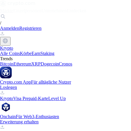
Märkte
Einzelpersonen
Unternehmen
Entdecken
/
Anmelden
Registrieren
Krypto
Alle Coins
Körbe
Earn
Staking
Trends
Bitcoin
Ethereum
XRP
Dogecoin
Cronos
Crypto.com App
Für alltägliche Nutzer
Loslegen
Krypto
Visa Prepaid-Karte
Level Up
Onchain
Für Web3-Enthusiasten
Erweiterung erhalten