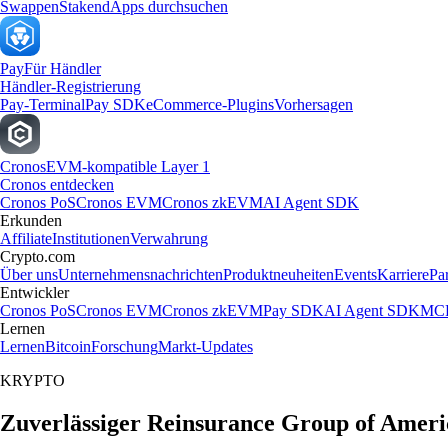
Swappen
Staken
dApps durchsuchen
Pay
Für Händler
Händler-Registrierung
Pay-Terminal
Pay SDK
eCommerce-Plugins
Vorhersagen
Cronos
EVM-kompatible Layer 1
Cronos entdecken
Cronos PoS
Cronos EVM
Cronos zkEVM
AI Agent SDK
Erkunden
Affiliate
Institutionen
Verwahrung
Crypto.com
Über uns
Unternehmensnachrichten
Produktneuheiten
Events
Karriere
Pa
Entwickler
Cronos PoS
Cronos EVM
Cronos zkEVM
Pay SDK
AI Agent SDK
MCP
Lernen
Lernen
Bitcoin
Forschung
Markt-Updates
KRYPTO
Zuverlässiger Reinsurance Group of Ameri