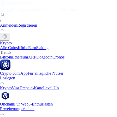
Märkte
Einzelpersonen
Unternehmen
Entdecken
/
Anmelden
Registrieren
Krypto
Alle Coins
Körbe
Earn
Staking
Trends
Bitcoin
Ethereum
XRP
Dogecoin
Cronos
Crypto.com App
Für alltägliche Nutzer
Loslegen
Krypto
Visa Prepaid-Karte
Level Up
Onchain
Für Web3-Enthusiasten
Erweiterung erhalten