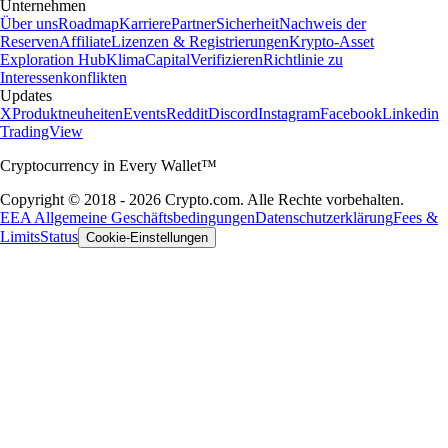
Unternehmen
Über uns
Roadmap
Karriere
Partner
Sicherheit
Nachweis der
Reserven
Affiliate
Lizenzen & Registrierungen
Krypto-Asset
Exploration Hub
Klima
Capital
Verifizieren
Richtlinie zu
Interessenkonflikten
Updates
X
Produktneuheiten
Events
Reddit
Discord
Instagram
Facebook
Linkedin
TradingView
Cryptocurrency in Every Wallet™
Copyright © 2018 - 2026 Crypto.com. Alle Rechte vorbehalten.
EEA Allgemeine Geschäftsbedingungen
Datenschutzerklärung
Fees &
Limits
Status
Cookie-Einstellungen