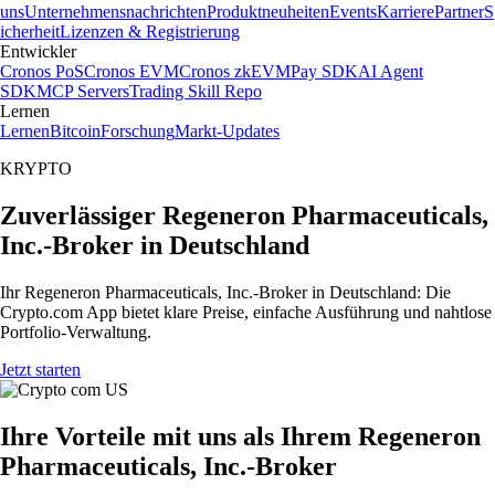
uns
Unternehmensnachrichten
Produktneuheiten
Events
Karriere
Partner
S
icherheit
Lizenzen & Registrierung
Entwickler
Cronos PoS
Cronos EVM
Cronos zkEVM
Pay SDK
AI Agent
SDK
MCP Servers
Trading Skill Repo
Lernen
Lernen
Bitcoin
Forschung
Markt-Updates
KRYPTO
Zuverlässiger Regeneron Pharmaceuticals,
Inc.-Broker in Deutschland
Ihr Regeneron Pharmaceuticals, Inc.-Broker in Deutschland: Die
Crypto.com App bietet klare Preise, einfache Ausführung und nahtlose
Portfolio-Verwaltung.
Jetzt starten
Ihre Vorteile mit uns als Ihrem Regeneron
Pharmaceuticals, Inc.-Broker