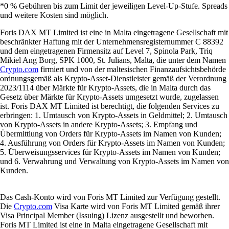
*0 % Gebühren bis zum Limit der jeweiligen Level-Up-Stufe. Spreads
und weitere Kosten sind möglich.
Foris DAX MT Limited ist eine in Malta eingetragene Gesellschaft mit
beschränkter Haftung mit der Unternehmensregisternummer C 88392
und dem eingetragenen Firmensitz auf Level 7, Spinola Park, Triq
Mikiel Ang Borg, SPK 1000, St. Julians, Malta, die unter dem Namen
Crypto.com
firmiert und von der maltesischen Finanzaufsichtsbehörde
ordnungsgemäß als Krypto-Asset-Dienstleister gemäß der Verordnung
2023/1114 über Märkte für Krypto-Assets, die in Malta durch das
Gesetz über Märkte für Krypto-Assets umgesetzt wurde, zugelassen
ist. Foris DAX MT Limited ist berechtigt, die folgenden Services zu
erbringen: 1. Umtausch von Krypto-Assets in Geldmittel; 2. Umtausch
von Krypto-Assets in andere Krypto-Assets; 3. Empfang und
Übermittlung von Orders für Krypto-Assets im Namen von Kunden;
4. Ausführung von Orders für Krypto-Assets im Namen von Kunden;
5. Überweisungsservices für Krypto-Assets im Namen von Kunden;
und 6. Verwahrung und Verwaltung von Krypto-Assets im Namen von
Kunden.
Das Cash-Konto wird von Foris MT Limited zur Verfügung gestellt.
Die
Crypto.com
Visa Karte wird von Foris MT Limited gemäß ihrer
Visa Principal Member (Issuing) Lizenz ausgestellt und beworben.
Foris MT Limited ist eine in Malta eingetragene Gesellschaft mit