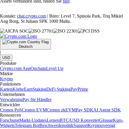
Assets verbunden sind, finden Sie
hier
.
Kontakt:
chat.crypto.com
| Büro: Level 7, Spinola Park, Triq Mikiel
Ang Borg, St Julians SPK 1000 Malta.
Deutsch
|
USD
Produkte
Crypto.com App
Onchain
Level Up
Märkte
Krypto
Funktionen
Karten
Körbe
Earn
Staking
DeFi Staking
Pay
Prime
Unternehmen
Verwahrung
Pay für Händler
Entwickler
Cronos PoS
Cronos EVM
Cronos zkEVM
Pay SDK
AI Agent SDK
Ressourcen
Forschung
Markt-Updates
Lernen
BTC/USD Konverter
Glossar
Kurs-
Widgets
Telegram Bot
Beschwerdepolitik
Support
Kryptooversigt