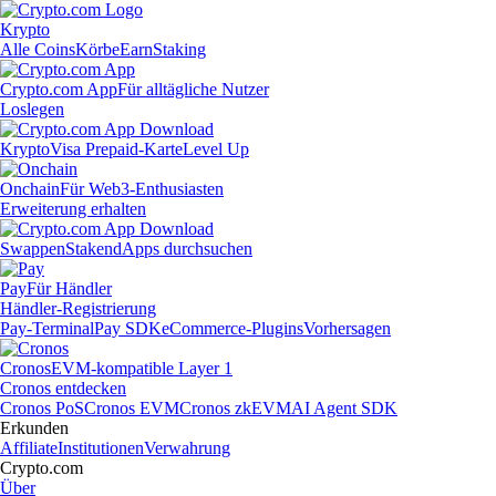
Krypto
Alle Coins
Körbe
Earn
Staking
Crypto.com App
Für alltägliche Nutzer
Loslegen
Krypto
Visa Prepaid-Karte
Level Up
Onchain
Für Web3-Enthusiasten
Erweiterung erhalten
Swappen
Staken
dApps durchsuchen
Pay
Für Händler
Händler-Registrierung
Pay-Terminal
Pay SDK
eCommerce-Plugins
Vorhersagen
Cronos
EVM-kompatible Layer 1
Cronos entdecken
Cronos PoS
Cronos EVM
Cronos zkEVM
AI Agent SDK
Erkunden
Affiliate
Institutionen
Verwahrung
Crypto.com
Über