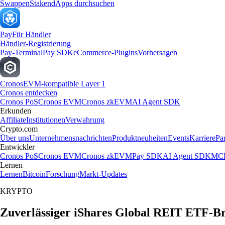
Swappen
Staken
dApps durchsuchen
Pay
Für Händler
Händler-Registrierung
Pay-Terminal
Pay SDK
eCommerce-Plugins
Vorhersagen
Cronos
EVM-kompatible Layer 1
Cronos entdecken
Cronos PoS
Cronos EVM
Cronos zkEVM
AI Agent SDK
Erkunden
Affiliate
Institutionen
Verwahrung
Crypto.com
Über uns
Unternehmensnachrichten
Produktneuheiten
Events
Karriere
Pa
Entwickler
Cronos PoS
Cronos EVM
Cronos zkEVM
Pay SDK
AI Agent SDK
MCP
Lernen
Lernen
Bitcoin
Forschung
Markt-Updates
KRYPTO
Zuverlässiger iShares Global REIT ETF-Br