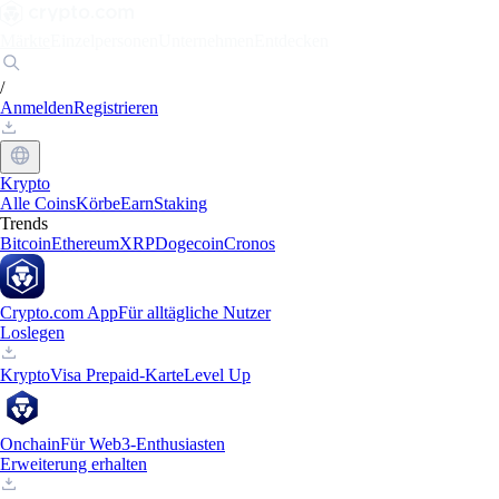
Märkte
Einzelpersonen
Unternehmen
Entdecken
/
Anmelden
Registrieren
Krypto
Alle Coins
Körbe
Earn
Staking
Trends
Bitcoin
Ethereum
XRP
Dogecoin
Cronos
Crypto.com App
Für alltägliche Nutzer
Loslegen
Krypto
Visa Prepaid-Karte
Level Up
Onchain
Für Web3-Enthusiasten
Erweiterung erhalten