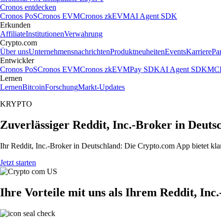
Cronos entdecken
Cronos PoS
Cronos EVM
Cronos zkEVM
AI Agent SDK
Erkunden
Affiliate
Institutionen
Verwahrung
Crypto.com
Über uns
Unternehmensnachrichten
Produktneuheiten
Events
Karriere
Pa
Entwickler
Cronos PoS
Cronos EVM
Cronos zkEVM
Pay SDK
AI Agent SDK
MCP
Lernen
Lernen
Bitcoin
Forschung
Markt-Updates
KRYPTO
Zuverlässiger Reddit, Inc.-Broker in Deuts
Ihr Reddit, Inc.-Broker in Deutschland: Die Crypto.com App bietet kla
Jetzt starten
Ihre Vorteile mit uns als Ihrem Reddit, Inc