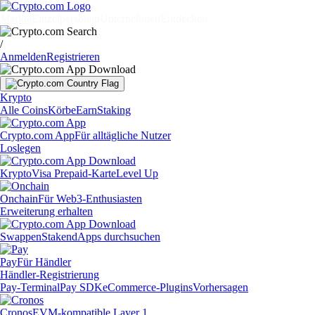
Märkte
Einzelpersonen
Unternehmen
Entdecken
/
Anmelden
Registrieren
Krypto
Alle Coins
Körbe
Earn
Staking
Crypto.com App
Für alltägliche Nutzer
Loslegen
Krypto
Visa Prepaid-Karte
Level Up
Onchain
Für Web3-Enthusiasten
Erweiterung erhalten
Swappen
Staken
dApps durchsuchen
Pay
Für Händler
Händler-Registrierung
Pay-Terminal
Pay SDK
eCommerce-Plugins
Vorhersagen
Cronos
EVM-kompatible Layer 1