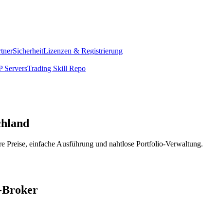
rtner
Sicherheit
Lizenzen & Registrierung
 Servers
Trading Skill Repo
chland
re Preise, einfache Ausführung und nahtlose Portfolio-Verwaltung.
.-Broker