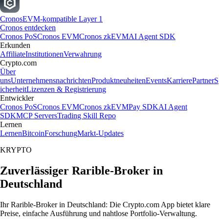
Cronos
EVM-kompatible Layer 1
Cronos entdecken
Cronos PoS
Cronos EVM
Cronos zkEVM
AI Agent SDK
Erkunden
Affiliate
Institutionen
Verwahrung
Crypto.com
Über
uns
Unternehmensnachrichten
Produktneuheiten
Events
Karriere
Partner
S
icherheit
Lizenzen & Registrierung
Entwickler
Cronos PoS
Cronos EVM
Cronos zkEVM
Pay SDK
AI Agent
SDK
MCP Servers
Trading Skill Repo
Lernen
Lernen
Bitcoin
Forschung
Markt-Updates
KRYPTO
Zuverlässiger Rarible-Broker in
Deutschland
Ihr Rarible-Broker in Deutschland: Die Crypto.com App bietet klare
Preise, einfache Ausführung und nahtlose Portfolio-Verwaltung.