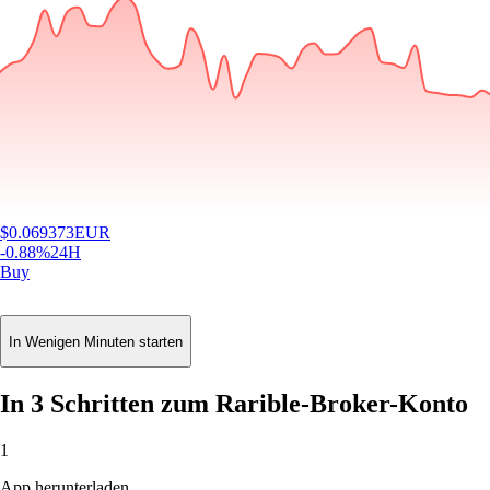
$
0.069373
EUR
-0.88
%
24H
Buy
In Wenigen Minuten starten
In 3 Schritten zum Rarible-Broker-Konto
1
App herunterladen