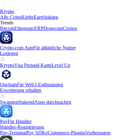
Krypto
Alle Coins
Körbe
Earn
Staking
Trends
Bitcoin
Ethereum
XRP
Dogecoin
Cronos
Crypto.com App
Für alltägliche Nutzer
Loslegen
Krypto
Visa Prepaid-Karte
Level Up
Onchain
Für Web3-Enthusiasten
Erweiterung erhalten
Swappen
Staken
dApps durchsuchen
Pay
Für Händler
Händler-Registrierung
Pay-Terminal
Pay SDK
eCommerce-Plugins
Vorhersagen