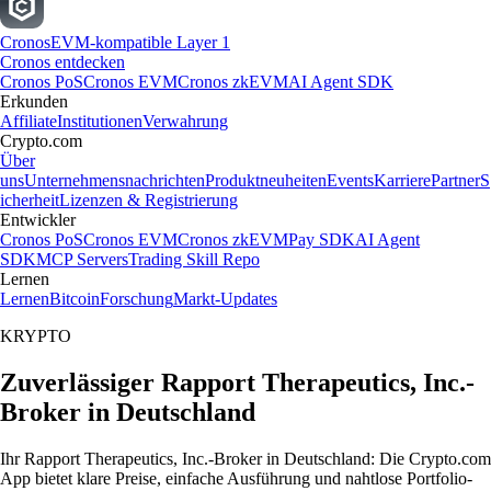
Cronos
EVM-kompatible Layer 1
Cronos entdecken
Cronos PoS
Cronos EVM
Cronos zkEVM
AI Agent SDK
Erkunden
Affiliate
Institutionen
Verwahrung
Crypto.com
Über
uns
Unternehmensnachrichten
Produktneuheiten
Events
Karriere
Partner
S
icherheit
Lizenzen & Registrierung
Entwickler
Cronos PoS
Cronos EVM
Cronos zkEVM
Pay SDK
AI Agent
SDK
MCP Servers
Trading Skill Repo
Lernen
Lernen
Bitcoin
Forschung
Markt-Updates
KRYPTO
Zuverlässiger Rapport Therapeutics, Inc.-
Broker in Deutschland
Ihr Rapport Therapeutics, Inc.-Broker in Deutschland: Die Crypto.com
App bietet klare Preise, einfache Ausführung und nahtlose Portfolio-