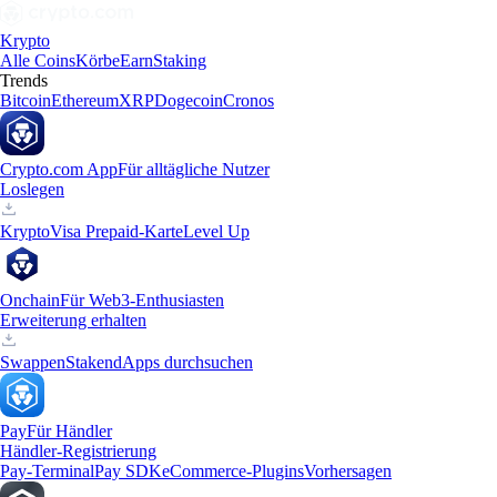
Krypto
Alle Coins
Körbe
Earn
Staking
Trends
Bitcoin
Ethereum
XRP
Dogecoin
Cronos
Crypto.com App
Für alltägliche Nutzer
Loslegen
Krypto
Visa Prepaid-Karte
Level Up
Onchain
Für Web3-Enthusiasten
Erweiterung erhalten
Swappen
Staken
dApps durchsuchen
Pay
Für Händler
Händler-Registrierung
Pay-Terminal
Pay SDK
eCommerce-Plugins
Vorhersagen