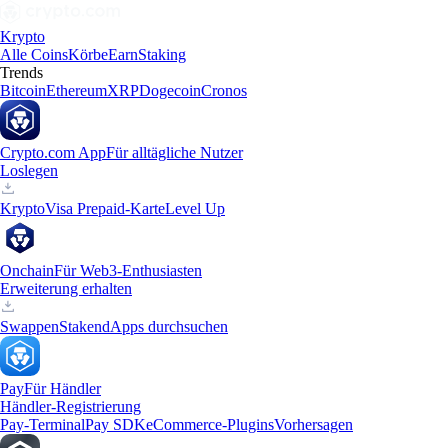
Krypto
Alle Coins
Körbe
Earn
Staking
Trends
Bitcoin
Ethereum
XRP
Dogecoin
Cronos
Crypto.com App
Für alltägliche Nutzer
Loslegen
Krypto
Visa Prepaid-Karte
Level Up
Onchain
Für Web3-Enthusiasten
Erweiterung erhalten
Swappen
Staken
dApps durchsuchen
Pay
Für Händler
Händler-Registrierung
Pay-Terminal
Pay SDK
eCommerce-Plugins
Vorhersagen