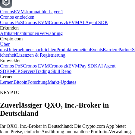
Cronos
EVM-kompatible Layer 1
Cronos entdecken
Cronos PoS
Cronos EVM
Cronos zkEVM
AI Agent SDK
Erkunden
Affiliate
Institutionen
Verwahrung
Crypto.com
Über
uns
Unternehmensnachrichten
Produktneuheiten
Events
Karriere
Partner
S
icherheit
Lizenzen & Registrierung
Entwickler
Cronos PoS
Cronos EVM
Cronos zkEVM
Pay SDK
AI Agent
SDK
MCP Servers
Trading Skill Repo
Lernen
Lernen
Bitcoin
Forschung
Markt-Updates
KRYPTO
Zuverlässiger QXO, Inc.-Broker in
Deutschland
Ihr QXO, Inc.-Broker in Deutschland: Die Crypto.com App bietet
klare Preise, einfache Ausführung und nahtlose Portfolio-Verwaltung.