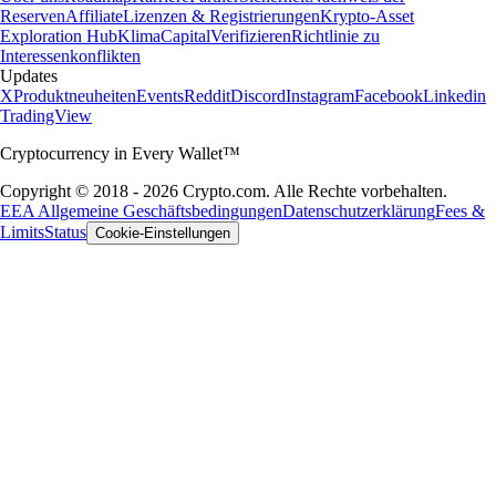
Reserven
Affiliate
Lizenzen & Registrierungen
Krypto-Asset
Exploration Hub
Klima
Capital
Verifizieren
Richtlinie zu
Interessenkonflikten
Updates
X
Produktneuheiten
Events
Reddit
Discord
Instagram
Facebook
Linkedin
TradingView
Cryptocurrency in Every Wallet™
Copyright © 2018 - 2026 Crypto.com. Alle Rechte vorbehalten.
EEA Allgemeine Geschäftsbedingungen
Datenschutzerklärung
Fees &
Limits
Status
Cookie-Einstellungen