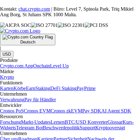
Kontakt:
chat.crypto.com
| Büro: Level 7, Spinola Park, Triq Mikiel
Ang Borg, St Julians SPK 1000 Malta.
Deutsch
|
USD
Produkte
Crypto.com App
Onchain
Level Up
Märkte
Krypto
Funktionen
Karten
Körbe
Earn
Staking
DeFi Staking
Pay
Prime
Unternehmen
Verwahrung
Pay für Händler
Entwickler
Cronos PoS
Cronos EVM
Cronos zkEVM
Pay SDK
AI Agent SDK
Ressourcen
Forschung
Markt-Updates
Lernen
BTC/USD Konverter
Glossar
Kurs-
Widgets
Telegram Bot
Beschwerdepolitik
Support
Kryptooversigt
Unternehmen
Über uns
Roadmap
Karriere
Partner
Sicherheit
Nachweis der