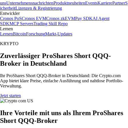
uns
Unternehmensnachrichten
Produktneuheiten
Events
Karriere
Partner
S
icherheit
Lizenzen & Registrierung
Entwickler
Cronos PoS
Cronos EVM
Cronos zkEVM
Pay SDK
AI Agent
SDK
MCP Servers
Trading Skill Repo
Lernen
Lernen
Bitcoin
Forschung
Markt-Updates
KRYPTO
Zuverlässiger ProShares Short QQQ-
Broker in Deutschland
Ihr ProShares Short QQQ-Broker in Deutschland: Die Crypto.com
App bietet klare Preise, einfache Ausführung und nahtlose Portfolio-
Verwaltung.
Jetzt starten
Ihre Vorteile mit uns als Ihrem ProShares
Short QQQ-Broker