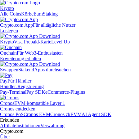
Krypto
Alle Coins
Körbe
Earn
Staking
Crypto.com App
Für alltägliche Nutzer
Loslegen
Krypto
Visa Prepaid-Karte
Level Up
Onchain
Für Web3-Enthusiasten
Erweiterung erhalten
Swappen
Staken
dApps durchsuchen
Pay
Für Händler
Händler-Registrierung
Pay-Terminal
Pay SDK
eCommerce-Plugins
Cronos
EVM-kompatible Layer 1
Cronos entdecken
Cronos PoS
Cronos EVM
Cronos zkEVM
AI Agent SDK
Erkunden
Affiliate
Institutionen
Verwahrung
Crypto.com
Über