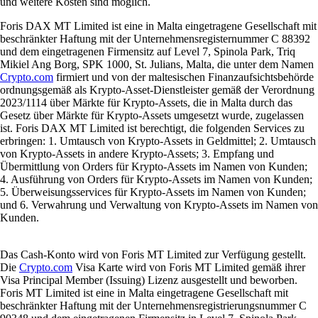
und weitere Kosten sind möglich.
Foris DAX MT Limited ist eine in Malta eingetragene Gesellschaft mit
beschränkter Haftung mit der Unternehmensregisternummer C 88392
und dem eingetragenen Firmensitz auf Level 7, Spinola Park, Triq
Mikiel Ang Borg, SPK 1000, St. Julians, Malta, die unter dem Namen
Crypto.com
firmiert und von der maltesischen Finanzaufsichtsbehörde
ordnungsgemäß als Krypto-Asset-Dienstleister gemäß der Verordnung
2023/1114 über Märkte für Krypto-Assets, die in Malta durch das
Gesetz über Märkte für Krypto-Assets umgesetzt wurde, zugelassen
ist. Foris DAX MT Limited ist berechtigt, die folgenden Services zu
erbringen: 1. Umtausch von Krypto-Assets in Geldmittel; 2. Umtausch
von Krypto-Assets in andere Krypto-Assets; 3. Empfang und
Übermittlung von Orders für Krypto-Assets im Namen von Kunden;
4. Ausführung von Orders für Krypto-Assets im Namen von Kunden;
5. Überweisungsservices für Krypto-Assets im Namen von Kunden;
und 6. Verwahrung und Verwaltung von Krypto-Assets im Namen von
Kunden.
Das Cash-Konto wird von Foris MT Limited zur Verfügung gestellt.
Die
Crypto.com
Visa Karte wird von Foris MT Limited gemäß ihrer
Visa Principal Member (Issuing) Lizenz ausgestellt und beworben.
Foris MT Limited ist eine in Malta eingetragene Gesellschaft mit
beschränkter Haftung mit der Unternehmensregistrierungsnummer C