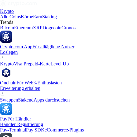
Krypto
Alle Coins
Körbe
Earn
Staking
Trends
Bitcoin
Ethereum
XRP
Dogecoin
Cronos
Crypto.com App
Für alltägliche Nutzer
Loslegen
Krypto
Visa Prepaid-Karte
Level Up
Onchain
Für Web3-Enthusiasten
Erweiterung erhalten
Swappen
Staken
dApps durchsuchen
Pay
Für Händler
Händler-Registrierung
Pay-Terminal
Pay SDK
eCommerce-Plugins