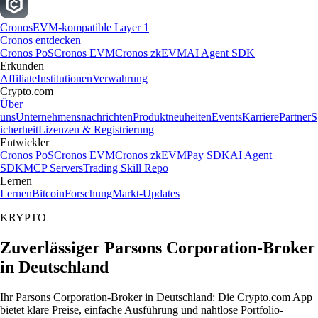
Cronos
EVM-kompatible Layer 1
Cronos entdecken
Cronos PoS
Cronos EVM
Cronos zkEVM
AI Agent SDK
Erkunden
Affiliate
Institutionen
Verwahrung
Crypto.com
Über
uns
Unternehmensnachrichten
Produktneuheiten
Events
Karriere
Partner
S
icherheit
Lizenzen & Registrierung
Entwickler
Cronos PoS
Cronos EVM
Cronos zkEVM
Pay SDK
AI Agent
SDK
MCP Servers
Trading Skill Repo
Lernen
Lernen
Bitcoin
Forschung
Markt-Updates
KRYPTO
Zuverlässiger Parsons Corporation-Broker
in Deutschland
Ihr Parsons Corporation-Broker in Deutschland: Die Crypto.com App
bietet klare Preise, einfache Ausführung und nahtlose Portfolio-