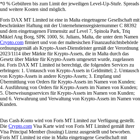
*0 % Gebühren bis zum Limit der jeweiligen Level-Up-Stufe. Spreads
und weitere Kosten sind möglich.
Foris DAX MT Limited ist eine in Malta eingetragene Gesellschaft mit
beschränkter Haftung mit der Unternehmensregisternummer C 88392
und dem eingetragenen Firmensitz auf Level 7, Spinola Park, Triq
Mikiel Ang Borg, SPK 1000, St. Julians, Malta, die unter dem Namen
Crypto.com
firmiert und von der maltesischen Finanzaufsichtsbehörde
ordnungsgemäß als Krypto-Asset-Dienstleister gemäß der Verordnung
2023/1114 über Märkte für Krypto-Assets, die in Malta durch das
Gesetz über Märkte für Krypto-Assets umgesetzt wurde, zugelassen
ist. Foris DAX MT Limited ist berechtigt, die folgenden Services zu
erbringen: 1. Umtausch von Krypto-Assets in Geldmittel; 2. Umtausch
von Krypto-Assets in andere Krypto-Assets; 3. Empfang und
Übermittlung von Orders für Krypto-Assets im Namen von Kunden;
4. Ausführung von Orders für Krypto-Assets im Namen von Kunden;
5. Überweisungsservices für Krypto-Assets im Namen von Kunden;
und 6. Verwahrung und Verwaltung von Krypto-Assets im Namen von
Kunden.
Das Cash-Konto wird von Foris MT Limited zur Verfügung gestellt.
Die
Crypto.com
Visa Karte wird von Foris MT Limited gemäß ihrer
Visa Principal Member (Issuing) Lizenz ausgestellt und beworben.
Foris MT Limited ist eine in Malta eingetragene Gesellschaft mit