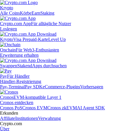
Krypto
Alle Coins
Körbe
Earn
Staking
Crypto.com App
Für alltägliche Nutzer
Loslegen
Krypto
Visa Prepaid-Karte
Level Up
Onchain
Für Web3-Enthusiasten
Erweiterung erhalten
Swappen
Staken
dApps durchsuchen
Pay
Für Händler
Händler-Registrierung
Pay-Terminal
Pay SDK
eCommerce-Plugins
Vorhersagen
Cronos
EVM-kompatible Layer 1
Cronos entdecken
Cronos PoS
Cronos EVM
Cronos zkEVM
AI Agent SDK
Erkunden
Affiliate
Institutionen
Verwahrung
Crypto.com
Über