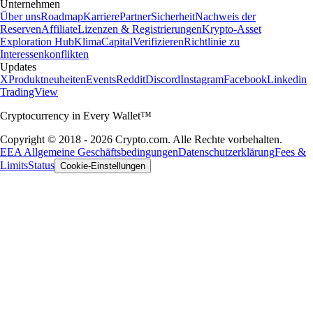
Unternehmen
Über uns
Roadmap
Karriere
Partner
Sicherheit
Nachweis der
Reserven
Affiliate
Lizenzen & Registrierungen
Krypto-Asset
Exploration Hub
Klima
Capital
Verifizieren
Richtlinie zu
Interessenkonflikten
Updates
X
Produktneuheiten
Events
Reddit
Discord
Instagram
Facebook
Linkedin
TradingView
Cryptocurrency in Every Wallet™
Copyright © 2018 - 2026 Crypto.com. Alle Rechte vorbehalten.
EEA Allgemeine Geschäftsbedingungen
Datenschutzerklärung
Fees &
Limits
Status
Cookie-Einstellungen