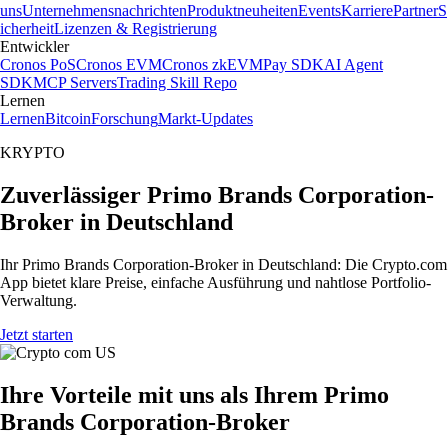
uns
Unternehmensnachrichten
Produktneuheiten
Events
Karriere
Partner
S
icherheit
Lizenzen & Registrierung
Entwickler
Cronos PoS
Cronos EVM
Cronos zkEVM
Pay SDK
AI Agent
SDK
MCP Servers
Trading Skill Repo
Lernen
Lernen
Bitcoin
Forschung
Markt-Updates
KRYPTO
Zuverlässiger Primo Brands Corporation-
Broker in Deutschland
Ihr Primo Brands Corporation-Broker in Deutschland: Die Crypto.com
App bietet klare Preise, einfache Ausführung und nahtlose Portfolio-
Verwaltung.
Jetzt starten
Ihre Vorteile mit uns als Ihrem Primo
Brands Corporation-Broker