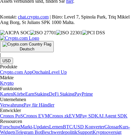
Assets verbunden sind, finden Sie
hier
.
Kontakt:
chat.crypto.com
| Büro: Level 7, Spinola Park, Triq Mikiel
Ang Borg, St Julians SPK 1000 Malta.
Deutsch
|
USD
Produkte
Crypto.com App
Onchain
Level Up
Märkte
Krypto
Funktionen
Karten
Körbe
Earn
Staking
DeFi Staking
Pay
Prime
Unternehmen
Verwahrung
Pay für Händler
Entwickler
Cronos PoS
Cronos EVM
Cronos zkEVM
Pay SDK
AI Agent SDK
Ressourcen
Forschung
Markt-Updates
Lernen
BTC/USD Konverter
Glossar
Kurs-
Widgets
Telegram Bot
Beschwerdepolitik
Support
Kryptooversigt