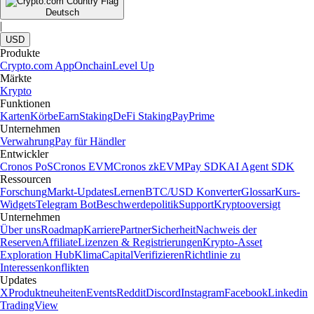
Deutsch
|
USD
Produkte
Crypto.com App
Onchain
Level Up
Märkte
Krypto
Funktionen
Karten
Körbe
Earn
Staking
DeFi Staking
Pay
Prime
Unternehmen
Verwahrung
Pay für Händler
Entwickler
Cronos PoS
Cronos EVM
Cronos zkEVM
Pay SDK
AI Agent SDK
Ressourcen
Forschung
Markt-Updates
Lernen
BTC/USD Konverter
Glossar
Kurs-
Widgets
Telegram Bot
Beschwerdepolitik
Support
Kryptooversigt
Unternehmen
Über uns
Roadmap
Karriere
Partner
Sicherheit
Nachweis der
Reserven
Affiliate
Lizenzen & Registrierungen
Krypto-Asset
Exploration Hub
Klima
Capital
Verifizieren
Richtlinie zu
Interessenkonflikten
Updates
X
Produktneuheiten
Events
Reddit
Discord
Instagram
Facebook
Linkedin
TradingView