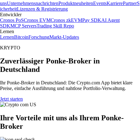
uns
Unternehmensnachrichten
Produktneuheiten
Events
Karriere
Partner
S
icherheit
Lizenzen & Registrierung
Entwickler
Cronos PoS
Cronos EVM
Cronos zkEVM
Pay SDK
AI Agent
SDK
MCP Servers
Trading Skill Repo
Lernen
Lernen
Bitcoin
Forschung
Markt-Updates
KRYPTO
Zuverlässiger Ponke-Broker in
Deutschland
Ihr Ponke-Broker in Deutschland: Die Crypto.com App bietet klare
Preise, einfache Ausführung und nahtlose Portfolio-Verwaltung.
Jetzt starten
Ihre Vorteile mit uns als Ihrem Ponke-
Broker