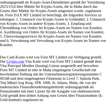
ordnungsgemäß als Krypto-Asset-Dienstleister gemäß der Verordnung
2023/1114 über Märkte für Krypto-Assets, die in Malta durch das
Gesetz über Märkte für Krypto-Assets umgesetzt wurde, zugelassen
ist. Foris DAX MT Limited ist berechtigt, die folgenden Services zu
erbringen: 1. Umtausch von Krypto-Assets in Geldmittel; 2. Umtausch
von Krypto-Assets in andere Krypto-Assets; 3. Empfang und
Übermittlung von Orders für Krypto-Assets im Namen von Kunden;
4. Ausführung von Orders für Krypto-Assets im Namen von Kunden;
5. Überweisungsservices für Krypto-Assets im Namen von Kunden;
und 6. Verwahrung und Verwaltung von Krypto-Assets im Namen von
Kunden.
Das Cash-Konto wird von Foris MT Limited zur Verfügung gestellt.
Die
Crypto.com
Visa Karte wird von Foris MT Limited gemäß ihrer
Visa Principal Member (Issuing) Lizenz ausgestellt und beworben.
Foris MT Limited ist eine in Malta eingetragene Gesellschaft mit
beschränkter Haftung mit der Unternehmensregistrierungsnummer C
90348 und dem eingetragenen Firmensitz in Level 7, Spinola Park,
Triq Mikiel Ang Borg, SPK 1000, St. Julians, Malta, die von der
maltesischen Finanzdienstleistungsbehörde ordnungsgemäß als
Finanzinstitut mit einer Lizenz für die Ausgabe von elektronischem
Geld gemäß dem dritten Anhang zum Gesetz über Finanzinstitute (E-
Geld-Institute) zugelassen ist.