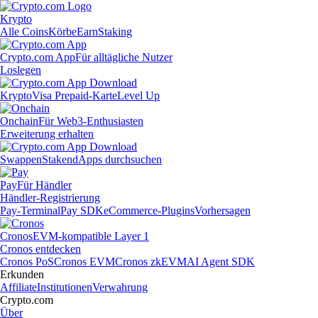
Krypto
Alle Coins
Körbe
Earn
Staking
Crypto.com App
Für alltägliche Nutzer
Loslegen
Krypto
Visa Prepaid-Karte
Level Up
Onchain
Für Web3-Enthusiasten
Erweiterung erhalten
Swappen
Staken
dApps durchsuchen
Pay
Für Händler
Händler-Registrierung
Pay-Terminal
Pay SDK
eCommerce-Plugins
Vorhersagen
Cronos
EVM-kompatible Layer 1
Cronos entdecken
Cronos PoS
Cronos EVM
Cronos zkEVM
AI Agent SDK
Erkunden
Affiliate
Institutionen
Verwahrung
Crypto.com
Über