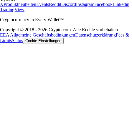
Token-Besitz ab und können sich gemäß den AGB ändern.
*0 % Gebühren bis zum Limit der jeweiligen Level-Up-Stufe. Spreads
und weitere Kosten sind möglich.
Foris DAX MT Limited ist eine in Malta eingetragene Gesellschaft mit
beschränkter Haftung mit der Unternehmensregisternummer C 88392
und dem eingetragenen Firmensitz auf Level 7, Spinola Park, Triq
Mikiel Ang Borg, SPK 1000, St. Julians, Malta, die unter dem Namen
Crypto.com
firmiert und von der maltesischen Finanzaufsichtsbehörde
ordnungsgemäß als Krypto-Asset-Dienstleister gemäß der Verordnung
2023/1114 über Märkte für Krypto-Assets, die in Malta durch das
Gesetz über Märkte für Krypto-Assets umgesetzt wurde, zugelassen
ist. Foris DAX MT Limited ist berechtigt, die folgenden Services zu
erbringen: 1. Umtausch von Krypto-Assets in Geldmittel; 2. Umtausch
von Krypto-Assets in andere Krypto-Assets; 3. Empfang und
Übermittlung von Orders für Krypto-Assets im Namen von Kunden;
4. Ausführung von Orders für Krypto-Assets im Namen von Kunden;
5. Überweisungsservices für Krypto-Assets im Namen von Kunden;
und 6. Verwahrung und Verwaltung von Krypto-Assets im Namen von
Kunden.
Das Cash-Konto wird von Foris MT Limited zur Verfügung gestellt.
Die
Crypto.com
Visa Karte wird von Foris MT Limited gemäß ihrer