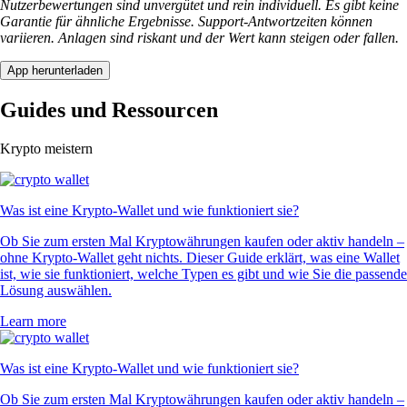
SHIB
$
0.000004
-0.87
%
SUSHI
$
0.14254
-1.11
%
UNI
$
3.43
-1.06
%
STRK
$
0.02166
+
0.89
%
VNO
$
0.002587
+
0.24
%