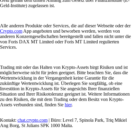
Erfahren Sie, wie Sie Solana (SOL) in Deutschland einfach und sicher
kaufen können. Schritt-für-Schritt-Guide mit Crypto.com sowie
Vorteile und Risiken für Einsteiger.
Learn more
Was ist das P/E-Verhältnis bei Aktien und warum ist es wichtig?
Wenn Sie herausfinden möchten, ob eine Aktie wirklich ihren Preis
wert ist, kann das Kurs-Gewinn-Verhältnis (P/E) Ihr erster Hinweis
sein. Das Verständnis dieses einfachen Verhältnisses hilft Ihnen,
fundierte Entscheidungen zu treffen, bessere Investitionsmöglichkeiten
zu finden und potenziell kostspielige Fehler zu vermeiden.
Learn more
Was ist das P/E-Verhältnis bei Aktien und warum ist es wichtig?
Wenn Sie herausfinden möchten, ob eine Aktie wirklich ihren Preis
wert ist, kann das Kurs-Gewinn-Verhältnis (P/E) Ihr erster Hinweis
sein. Das Verständnis dieses einfachen Verhältnisses hilft Ihnen,
fundierte Entscheidungen zu treffen, bessere Investitionsmöglichkeiten
zu finden und potenziell kostspielige Fehler zu vermeiden.