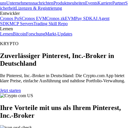
uns
Unternehmensnachrichten
Produktneuheiten
Events
Karriere
Partner
S
icherheit
Lizenzen & Registrierung
Entwickler
Cronos PoS
Cronos EVM
Cronos zkEVM
Pay SDK
AI Agent
SDK
MCP Servers
Trading Skill Repo
Lernen
Lernen
Bitcoin
Forschung
Markt-Updates
KRYPTO
Zuverlässiger Pinterest, Inc.-Broker in
Deutschland
Ihr Pinterest, Inc.-Broker in Deutschland: Die Crypto.com App bietet
klare Preise, einfache Ausführung und nahtlose Portfolio-Verwaltung.
Jetzt starten
Ihre Vorteile mit uns als Ihrem Pinterest,
Inc.-Broker