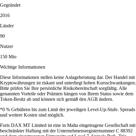
„Die App holt einen echt ab. Lernen wird belohnt, Onboarding ist
simpel und die Investment-Auswahl ist riesig.“
-
Verifizierter Nutzer
Nutzerbewertungen sind unvergütet und rein individuell. Es gibt keine
Garantie für ähnliche Ergebnisse. Support-Antwortzeiten können
variieren. Anlagen sind riskant und der Wert kann steigen oder fallen.
App herunterladen
Guides und Ressourcen
Krypto meistern
Was ist eine Krypto-Wallet und wie funktioniert sie?
Ob Sie zum ersten Mal Kryptowährungen kaufen oder aktiv handeln –
ohne Krypto-Wallet geht nichts. Dieser Guide erklärt, was eine Wallet
ist, wie sie funktioniert, welche Typen es gibt und wie Sie die passende