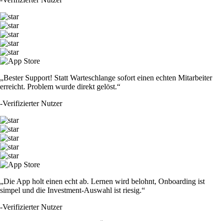
DOGE
$
0.060604
-0.33
%
SOL
$
65.91
+
2.01
%
TRUMP
$
1.28
+
0.39
%
USDT
$
0.863864
-0.11
%
LTC
$
39.81
+
1.04
%