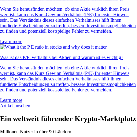
„Neu bei Krypto, aber die Werbung hat mich überzeugt. Fazit: Top!
App super übersichtlich und Anmeldung total easy.“
-
Verifizierter Nutzer
„Bester Support! Statt Warteschlange sofort einen echten Mitarbeiter
erreicht. Problem wurde direkt gelöst.“
-
Verifizierter Nutzer