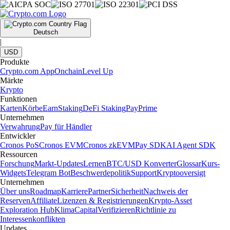
Learn more
Artikel ansehen
Ein weltweit führender Krypto-Marktplatz
Millionen Nutzer in über 90 Ländern
Gegründet
2016
Länder
90
Nutzer
150 Mio
Wichtige Informationen
Diese Informationen stellen keine Anlageberatung dar. Der Handel mit
Kryptowährungen ist riskant und unterliegt hohen Kursschwankungen.
Bitte prüfen Sie Ihre persönliche Risikobereitschaft sorgfältig. Alle
genannten Vorteile oder Prämien hängen von Ihrem Status sowie dem