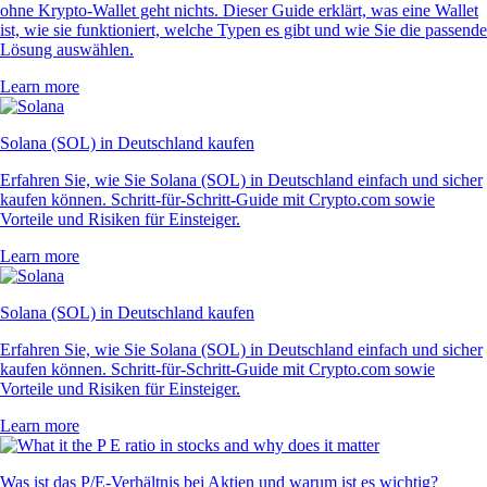
Das sagen unsere Nutzer
4.7
320k Reviews
4.5
660k Reviews