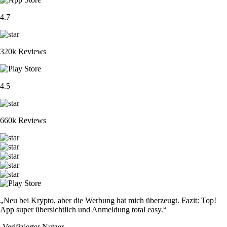
ETH
$
1,656.61
-0.04
%
XRP
$
0.898337
+
0.39
%
CRO
$
0.042498
+
0.35
%
ADA
$
0.171649
-0.81
%