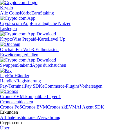
Krypto
Alle Coins
Körbe
Earn
Staking
Crypto.com App
Für alltägliche Nutzer
Loslegen
Krypto
Visa Prepaid-Karte
Level Up
Onchain
Für Web3-Enthusiasten
Erweiterung erhalten
Swappen
Staken
dApps durchsuchen
Pay
Für Händler
Händler-Registrierung
Pay-Terminal
Pay SDK
eCommerce-Plugins
Vorhersagen
Cronos
EVM-kompatible Layer 1
Cronos entdecken
Cronos PoS
Cronos EVM
Cronos zkEVM
AI Agent SDK
Erkunden
Affiliate
Institutionen
Verwahrung
Crypto.com
Über