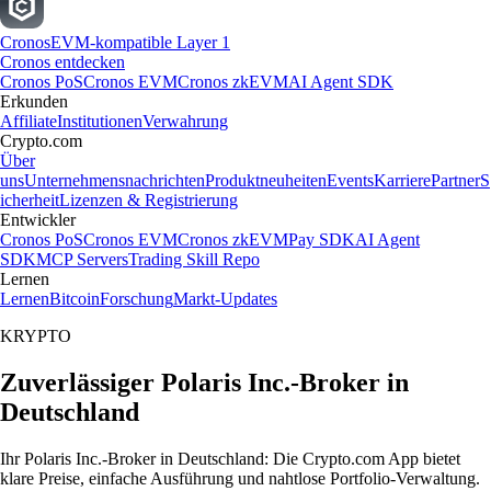
Cronos
EVM-kompatible Layer 1
Cronos entdecken
Cronos PoS
Cronos EVM
Cronos zkEVM
AI Agent SDK
Erkunden
Affiliate
Institutionen
Verwahrung
Crypto.com
Über
uns
Unternehmensnachrichten
Produktneuheiten
Events
Karriere
Partner
S
icherheit
Lizenzen & Registrierung
Entwickler
Cronos PoS
Cronos EVM
Cronos zkEVM
Pay SDK
AI Agent
SDK
MCP Servers
Trading Skill Repo
Lernen
Lernen
Bitcoin
Forschung
Markt-Updates
KRYPTO
Zuverlässiger Polaris Inc.-Broker in
Deutschland
Ihr Polaris Inc.-Broker in Deutschland: Die Crypto.com App bietet
klare Preise, einfache Ausführung und nahtlose Portfolio-Verwaltung.