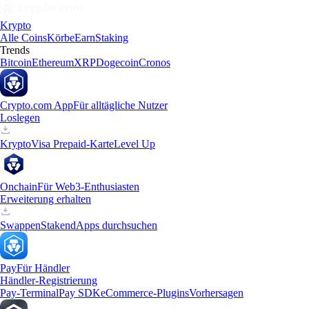
Krypto
Alle Coins
Körbe
Earn
Staking
Trends
Bitcoin
Ethereum
XRP
Dogecoin
Cronos
Crypto.com App
Für alltägliche Nutzer
Loslegen
Krypto
Visa Prepaid-Karte
Level Up
Onchain
Für Web3-Enthusiasten
Erweiterung erhalten
Swappen
Staken
dApps durchsuchen
Pay
Für Händler
Händler-Registrierung
Pay-Terminal
Pay SDK
eCommerce-Plugins
Vorhersagen