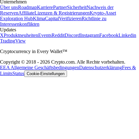
Unternehmen
Über uns
Roadmap
Karriere
Partner
Sicherheit
Nachweis der
Reserven
Affiliate
Lizenzen & Registrierungen
Krypto-Asset
Exploration Hub
Klima
Capital
Verifizieren
Richtlinie zu
Interessenkonflikten
Updates
X
Produktneuheiten
Events
Reddit
Discord
Instagram
Facebook
Linkedin
TradingView
Cryptocurrency in Every Wallet™
Copyright © 2018 - 2026 Crypto.com. Alle Rechte vorbehalten.
EEA Allgemeine Geschäftsbedingungen
Datenschutzerklärung
Fees &
Limits
Status
Cookie-Einstellungen