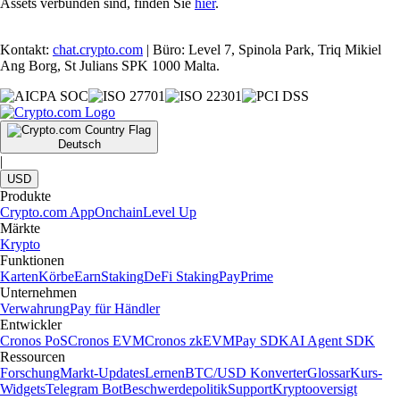
Assets verbunden sind, finden Sie
hier
.
Kontakt:
chat.crypto.com
| Büro: Level 7, Spinola Park, Triq Mikiel
Ang Borg, St Julians SPK 1000 Malta.
Deutsch
|
USD
Produkte
Crypto.com App
Onchain
Level Up
Märkte
Krypto
Funktionen
Karten
Körbe
Earn
Staking
DeFi Staking
Pay
Prime
Unternehmen
Verwahrung
Pay für Händler
Entwickler
Cronos PoS
Cronos EVM
Cronos zkEVM
Pay SDK
AI Agent SDK
Ressourcen
Forschung
Markt-Updates
Lernen
BTC/USD Konverter
Glossar
Kurs-
Widgets
Telegram Bot
Beschwerdepolitik
Support
Kryptooversigt