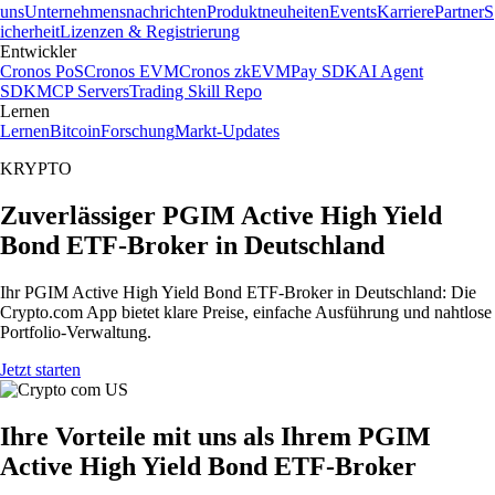
uns
Unternehmensnachrichten
Produktneuheiten
Events
Karriere
Partner
S
icherheit
Lizenzen & Registrierung
Entwickler
Cronos PoS
Cronos EVM
Cronos zkEVM
Pay SDK
AI Agent
SDK
MCP Servers
Trading Skill Repo
Lernen
Lernen
Bitcoin
Forschung
Markt-Updates
KRYPTO
Zuverlässiger PGIM Active High Yield
Bond ETF-Broker in Deutschland
Ihr PGIM Active High Yield Bond ETF-Broker in Deutschland: Die
Crypto.com App bietet klare Preise, einfache Ausführung und nahtlose
Portfolio-Verwaltung.
Jetzt starten
Ihre Vorteile mit uns als Ihrem PGIM
Active High Yield Bond ETF-Broker