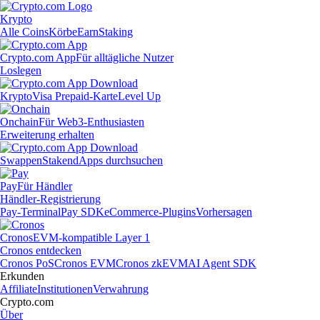
Krypto
Alle Coins
Körbe
Earn
Staking
Crypto.com App
Für alltägliche Nutzer
Loslegen
Krypto
Visa Prepaid-Karte
Level Up
Onchain
Für Web3-Enthusiasten
Erweiterung erhalten
Swappen
Staken
dApps durchsuchen
Pay
Für Händler
Händler-Registrierung
Pay-Terminal
Pay SDK
eCommerce-Plugins
Vorhersagen
Cronos
EVM-kompatible Layer 1
Cronos entdecken
Cronos PoS
Cronos EVM
Cronos zkEVM
AI Agent SDK
Erkunden
Affiliate
Institutionen
Verwahrung
Crypto.com
Über