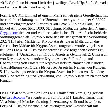
*0 % Gebühren bis zum Limit der jeweiligen Level-Up-Stufe. Spreads
und weitere Kosten sind möglich.
Foris DAX MT Limited ist eine in Malta eingetragene Gesellschaft mit
beschränkter Haftung mit der Unternehmensregisternummer C 88392
und dem eingetragenen Firmensitz auf Level 7, Spinola Park, Triq
Mikiel Ang Borg, SPK 1000, St. Julians, Malta, die unter dem Namen
Crypto.com
firmiert und von der maltesischen Finanzaufsichtsbehörde
ordnungsgemäß als Krypto-Asset-Dienstleister gemäß der Verordnung
2023/1114 über Märkte für Krypto-Assets, die in Malta durch das
Gesetz über Märkte für Krypto-Assets umgesetzt wurde, zugelassen
ist. Foris DAX MT Limited ist berechtigt, die folgenden Services zu
erbringen: 1. Umtausch von Krypto-Assets in Geldmittel; 2. Umtausch
von Krypto-Assets in andere Krypto-Assets; 3. Empfang und
Übermittlung von Orders für Krypto-Assets im Namen von Kunden;
4. Ausführung von Orders für Krypto-Assets im Namen von Kunden;
5. Überweisungsservices für Krypto-Assets im Namen von Kunden;
und 6. Verwahrung und Verwaltung von Krypto-Assets im Namen von
Kunden.
Das Cash-Konto wird von Foris MT Limited zur Verfügung gestellt.
Die
Crypto.com
Visa Karte wird von Foris MT Limited gemäß ihrer
Visa Principal Member (Issuing) Lizenz ausgestellt und beworben.
Foris MT Limited ist eine in Malta eingetragene Gesellschaft mit