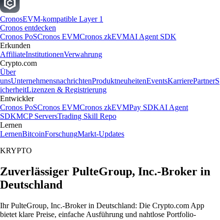
Cronos
EVM-kompatible Layer 1
Cronos entdecken
Cronos PoS
Cronos EVM
Cronos zkEVM
AI Agent SDK
Erkunden
Affiliate
Institutionen
Verwahrung
Crypto.com
Über
uns
Unternehmensnachrichten
Produktneuheiten
Events
Karriere
Partner
S
icherheit
Lizenzen & Registrierung
Entwickler
Cronos PoS
Cronos EVM
Cronos zkEVM
Pay SDK
AI Agent
SDK
MCP Servers
Trading Skill Repo
Lernen
Lernen
Bitcoin
Forschung
Markt-Updates
KRYPTO
Zuverlässiger PulteGroup, Inc.-Broker in
Deutschland
Ihr PulteGroup, Inc.-Broker in Deutschland: Die Crypto.com App
bietet klare Preise, einfache Ausführung und nahtlose Portfolio-