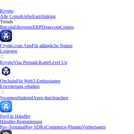
Krypto
Alle Coins
Körbe
Earn
Staking
Trends
Bitcoin
Ethereum
XRP
Dogecoin
Cronos
Crypto.com App
Für alltägliche Nutzer
Loslegen
Krypto
Visa Prepaid-Karte
Level Up
Onchain
Für Web3-Enthusiasten
Erweiterung erhalten
Swappen
Staken
dApps durchsuchen
Pay
Für Händler
Händler-Registrierung
Pay-Terminal
Pay SDK
eCommerce-Plugins
Vorhersagen