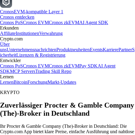
Cronos
EVM-kompatible Layer 1
Cronos entdecken
Cronos PoS
Cronos EVM
Cronos zkEVM
AI Agent SDK
Erkunden
Affiliate
Institutionen
Verwahrung
Crypto.com
Über
uns
Unternehmensnachrichten
Produktneuheiten
Events
Karriere
Partner
S
icherheit
Lizenzen & Registrierung
Entwickler
Cronos PoS
Cronos EVM
Cronos zkEVM
Pay SDK
AI Agent
SDK
MCP Servers
Trading Skill Repo
Lernen
Lernen
Bitcoin
Forschung
Markt-Updates
KRYPTO
Zuverlässiger Procter & Gamble Company
(The)-Broker in Deutschland
Ihr Procter & Gamble Company (The)-Broker in Deutschland: Die
Crypto.com App bietet klare Preise, einfache Ausführung und nahtlose