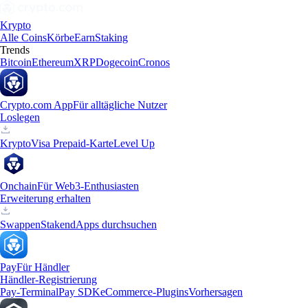
Krypto
Alle Coins
Körbe
Earn
Staking
Trends
Bitcoin
Ethereum
XRP
Dogecoin
Cronos
Crypto.com App
Für alltägliche Nutzer
Loslegen
Krypto
Visa Prepaid-Karte
Level Up
Onchain
Für Web3-Enthusiasten
Erweiterung erhalten
Swappen
Staken
dApps durchsuchen
Pay
Für Händler
Händler-Registrierung
Pay-Terminal
Pay SDK
eCommerce-Plugins
Vorhersagen