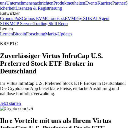
uns
Unternehmensnachrichten
Produktneuheiten
Events
Karriere
Partner
S
icherheit
Lizenzen & Registrierung
Entwickler
Cronos PoS
Cronos EVM
Cronos zkEVM
Pay SDK
AI Agent
SDK
MCP Servers
Trading Skill Repo
Lernen
Lernen
Bitcoin
Forschung
Markt-Updates
KRYPTO
Zuverlässiger Virtus InfraCap U.S.
Preferred Stock ETF-Broker in
Deutschland
Ihr Virtus InfraCap U.S. Preferred Stock ETF-Broker in Deutschland:
Die Crypto.com App bietet klare Preise, einfache Ausführung und
nahtlose Portfolio-Verwaltung.
Jetzt starten
Ihre Vorteile mit uns als Ihrem Virtus