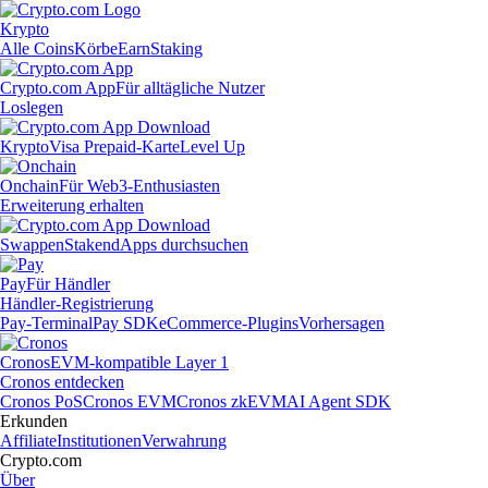
Krypto
Alle Coins
Körbe
Earn
Staking
Crypto.com App
Für alltägliche Nutzer
Loslegen
Krypto
Visa Prepaid-Karte
Level Up
Onchain
Für Web3-Enthusiasten
Erweiterung erhalten
Swappen
Staken
dApps durchsuchen
Pay
Für Händler
Händler-Registrierung
Pay-Terminal
Pay SDK
eCommerce-Plugins
Vorhersagen
Cronos
EVM-kompatible Layer 1
Cronos entdecken
Cronos PoS
Cronos EVM
Cronos zkEVM
AI Agent SDK
Erkunden
Affiliate
Institutionen
Verwahrung
Crypto.com
Über