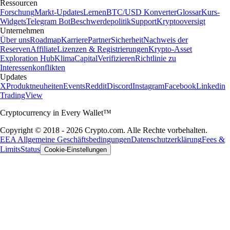
Ressourcen
Forschung
Markt-Updates
Lernen
BTC/USD Konverter
Glossar
Kurs-
Widgets
Telegram Bot
Beschwerdepolitik
Support
Kryptooversigt
Unternehmen
Über uns
Roadmap
Karriere
Partner
Sicherheit
Nachweis der
Reserven
Affiliate
Lizenzen & Registrierungen
Krypto-Asset
Exploration Hub
Klima
Capital
Verifizieren
Richtlinie zu
Interessenkonflikten
Updates
X
Produktneuheiten
Events
Reddit
Discord
Instagram
Facebook
Linkedin
TradingView
Cryptocurrency in Every Wallet™
Copyright © 2018 - 2026 Crypto.com. Alle Rechte vorbehalten.
EEA Allgemeine Geschäftsbedingungen
Datenschutzerklärung
Fees &
Limits
Status
Cookie-Einstellungen