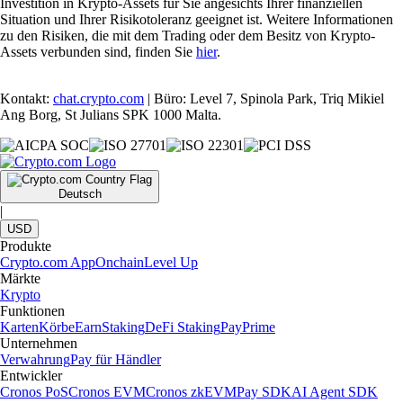
Investition in Krypto-Assets für Sie angesichts Ihrer finanziellen
Situation und Ihrer Risikotoleranz geeignet ist. Weitere Informationen
zu den Risiken, die mit dem Trading oder dem Besitz von Krypto-
Assets verbunden sind, finden Sie
hier
.
Kontakt:
chat.crypto.com
| Büro: Level 7, Spinola Park, Triq Mikiel
Ang Borg, St Julians SPK 1000 Malta.
Deutsch
|
USD
Produkte
Crypto.com App
Onchain
Level Up
Märkte
Krypto
Funktionen
Karten
Körbe
Earn
Staking
DeFi Staking
Pay
Prime
Unternehmen
Verwahrung
Pay für Händler
Entwickler
Cronos PoS
Cronos EVM
Cronos zkEVM
Pay SDK
AI Agent SDK