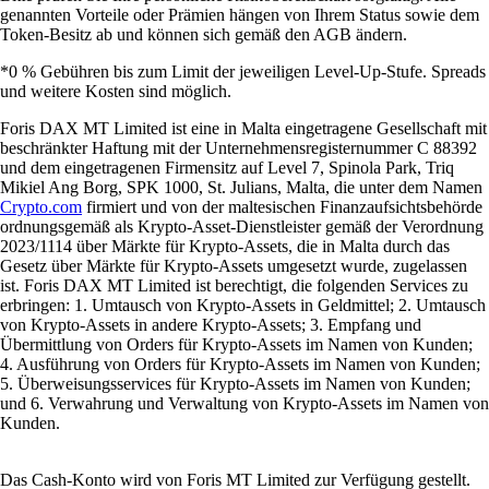
genannten Vorteile oder Prämien hängen von Ihrem Status sowie dem
Token-Besitz ab und können sich gemäß den AGB ändern.
*0 % Gebühren bis zum Limit der jeweiligen Level-Up-Stufe. Spreads
und weitere Kosten sind möglich.
Foris DAX MT Limited ist eine in Malta eingetragene Gesellschaft mit
beschränkter Haftung mit der Unternehmensregisternummer C 88392
und dem eingetragenen Firmensitz auf Level 7, Spinola Park, Triq
Mikiel Ang Borg, SPK 1000, St. Julians, Malta, die unter dem Namen
Crypto.com
firmiert und von der maltesischen Finanzaufsichtsbehörde
ordnungsgemäß als Krypto-Asset-Dienstleister gemäß der Verordnung
2023/1114 über Märkte für Krypto-Assets, die in Malta durch das
Gesetz über Märkte für Krypto-Assets umgesetzt wurde, zugelassen
ist. Foris DAX MT Limited ist berechtigt, die folgenden Services zu
erbringen: 1. Umtausch von Krypto-Assets in Geldmittel; 2. Umtausch
von Krypto-Assets in andere Krypto-Assets; 3. Empfang und
Übermittlung von Orders für Krypto-Assets im Namen von Kunden;
4. Ausführung von Orders für Krypto-Assets im Namen von Kunden;
5. Überweisungsservices für Krypto-Assets im Namen von Kunden;
und 6. Verwahrung und Verwaltung von Krypto-Assets im Namen von
Kunden.
Das Cash-Konto wird von Foris MT Limited zur Verfügung gestellt.