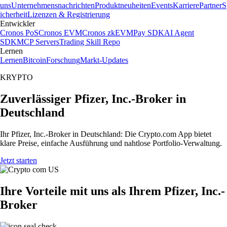
uns
Unternehmensnachrichten
Produktneuheiten
Events
Karriere
Partner
S
icherheit
Lizenzen & Registrierung
Entwickler
Cronos PoS
Cronos EVM
Cronos zkEVM
Pay SDK
AI Agent
SDK
MCP Servers
Trading Skill Repo
Lernen
Lernen
Bitcoin
Forschung
Markt-Updates
KRYPTO
Zuverlässiger Pfizer, Inc.-Broker in
Deutschland
Ihr Pfizer, Inc.-Broker in Deutschland: Die Crypto.com App bietet
klare Preise, einfache Ausführung und nahtlose Portfolio-Verwaltung.
Jetzt starten
Ihre Vorteile mit uns als Ihrem Pfizer, Inc.-
Broker