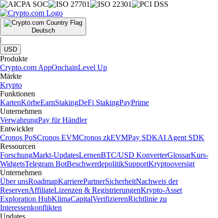
Deutsch
|
USD
Produkte
Crypto.com App
Onchain
Level Up
Märkte
Krypto
Funktionen
Karten
Körbe
Earn
Staking
DeFi Staking
Pay
Prime
Unternehmen
Verwahrung
Pay für Händler
Entwickler
Cronos PoS
Cronos EVM
Cronos zkEVM
Pay SDK
AI Agent SDK
Ressourcen
Forschung
Markt-Updates
Lernen
BTC/USD Konverter
Glossar
Kurs-
Widgets
Telegram Bot
Beschwerdepolitik
Support
Kryptooversigt
Unternehmen
Über uns
Roadmap
Karriere
Partner
Sicherheit
Nachweis der
Reserven
Affiliate
Lizenzen & Registrierungen
Krypto-Asset
Exploration Hub
Klima
Capital
Verifizieren
Richtlinie zu
Interessenkonflikten
Updates