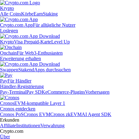
Krypto
Alle Coins
Körbe
Earn
Staking
Crypto.com App
Für alltägliche Nutzer
Loslegen
Krypto
Visa Prepaid-Karte
Level Up
Onchain
Für Web3-Enthusiasten
Erweiterung erhalten
Swappen
Staken
dApps durchsuchen
Pay
Für Händler
Händler-Registrierung
Pay-Terminal
Pay SDK
eCommerce-Plugins
Vorhersagen
Cronos
EVM-kompatible Layer 1
Cronos entdecken
Cronos PoS
Cronos EVM
Cronos zkEVM
AI Agent SDK
Erkunden
Affiliate
Institutionen
Verwahrung
Crypto.com
Über