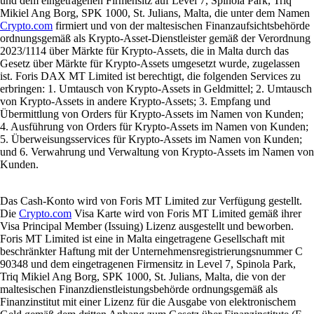
und dem eingetragenen Firmensitz auf Level 7, Spinola Park, Triq
Mikiel Ang Borg, SPK 1000, St. Julians, Malta, die unter dem Namen
Crypto.com
firmiert und von der maltesischen Finanzaufsichtsbehörde
ordnungsgemäß als Krypto-Asset-Dienstleister gemäß der Verordnung
2023/1114 über Märkte für Krypto-Assets, die in Malta durch das
Gesetz über Märkte für Krypto-Assets umgesetzt wurde, zugelassen
ist. Foris DAX MT Limited ist berechtigt, die folgenden Services zu
erbringen: 1. Umtausch von Krypto-Assets in Geldmittel; 2. Umtausch
von Krypto-Assets in andere Krypto-Assets; 3. Empfang und
Übermittlung von Orders für Krypto-Assets im Namen von Kunden;
4. Ausführung von Orders für Krypto-Assets im Namen von Kunden;
5. Überweisungsservices für Krypto-Assets im Namen von Kunden;
und 6. Verwahrung und Verwaltung von Krypto-Assets im Namen von
Kunden.
Das Cash-Konto wird von Foris MT Limited zur Verfügung gestellt.
Die
Crypto.com
Visa Karte wird von Foris MT Limited gemäß ihrer
Visa Principal Member (Issuing) Lizenz ausgestellt und beworben.
Foris MT Limited ist eine in Malta eingetragene Gesellschaft mit
beschränkter Haftung mit der Unternehmensregistrierungsnummer C
90348 und dem eingetragenen Firmensitz in Level 7, Spinola Park,
Triq Mikiel Ang Borg, SPK 1000, St. Julians, Malta, die von der
maltesischen Finanzdienstleistungsbehörde ordnungsgemäß als
Finanzinstitut mit einer Lizenz für die Ausgabe von elektronischem