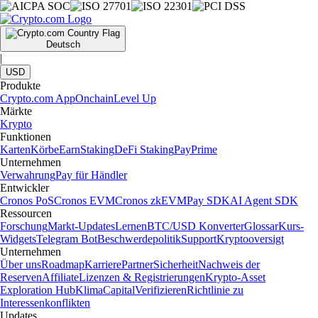
Deutsch
|
USD
Produkte
Crypto.com App
Onchain
Level Up
Märkte
Krypto
Funktionen
Karten
Körbe
Earn
Staking
DeFi Staking
Pay
Prime
Unternehmen
Verwahrung
Pay für Händler
Entwickler
Cronos PoS
Cronos EVM
Cronos zkEVM
Pay SDK
AI Agent SDK
Ressourcen
Forschung
Markt-Updates
Lernen
BTC/USD Konverter
Glossar
Kurs-
Widgets
Telegram Bot
Beschwerdepolitik
Support
Kryptooversigt
Unternehmen
Über uns
Roadmap
Karriere
Partner
Sicherheit
Nachweis der
Reserven
Affiliate
Lizenzen & Registrierungen
Krypto-Asset
Exploration Hub
Klima
Capital
Verifizieren
Richtlinie zu
Interessenkonflikten
Updates