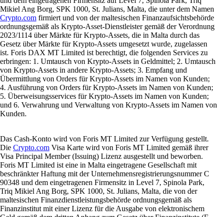
und dem eingetragenen Firmensitz auf Level 7, Spinola Park, Triq
Mikiel Ang Borg, SPK 1000, St. Julians, Malta, die unter dem Namen
Crypto.com
firmiert und von der maltesischen Finanzaufsichtsbehörde
ordnungsgemäß als Krypto-Asset-Dienstleister gemäß der Verordnung
2023/1114 über Märkte für Krypto-Assets, die in Malta durch das
Gesetz über Märkte für Krypto-Assets umgesetzt wurde, zugelassen
ist. Foris DAX MT Limited ist berechtigt, die folgenden Services zu
erbringen: 1. Umtausch von Krypto-Assets in Geldmittel; 2. Umtausch
von Krypto-Assets in andere Krypto-Assets; 3. Empfang und
Übermittlung von Orders für Krypto-Assets im Namen von Kunden;
4. Ausführung von Orders für Krypto-Assets im Namen von Kunden;
5. Überweisungsservices für Krypto-Assets im Namen von Kunden;
und 6. Verwahrung und Verwaltung von Krypto-Assets im Namen von
Kunden.
Das Cash-Konto wird von Foris MT Limited zur Verfügung gestellt.
Die
Crypto.com
Visa Karte wird von Foris MT Limited gemäß ihrer
Visa Principal Member (Issuing) Lizenz ausgestellt und beworben.
Foris MT Limited ist eine in Malta eingetragene Gesellschaft mit
beschränkter Haftung mit der Unternehmensregistrierungsnummer C
90348 und dem eingetragenen Firmensitz in Level 7, Spinola Park,
Triq Mikiel Ang Borg, SPK 1000, St. Julians, Malta, die von der
maltesischen Finanzdienstleistungsbehörde ordnungsgemäß als
Finanzinstitut mit einer Lizenz für die Ausgabe von elektronischem