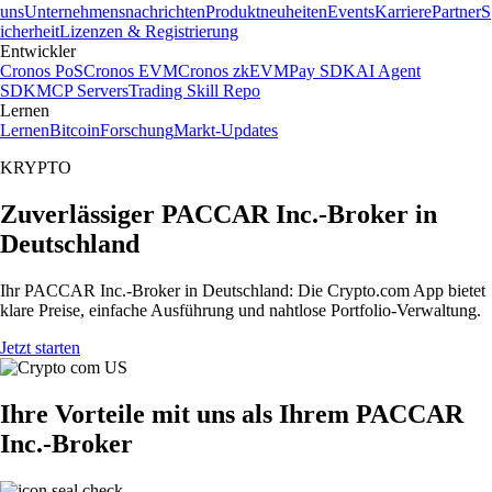
uns
Unternehmensnachrichten
Produktneuheiten
Events
Karriere
Partner
S
icherheit
Lizenzen & Registrierung
Entwickler
Cronos PoS
Cronos EVM
Cronos zkEVM
Pay SDK
AI Agent
SDK
MCP Servers
Trading Skill Repo
Lernen
Lernen
Bitcoin
Forschung
Markt-Updates
KRYPTO
Zuverlässiger PACCAR Inc.-Broker in
Deutschland
Ihr PACCAR Inc.-Broker in Deutschland: Die Crypto.com App bietet
klare Preise, einfache Ausführung und nahtlose Portfolio-Verwaltung.
Jetzt starten
Ihre Vorteile mit uns als Ihrem PACCAR
Inc.-Broker