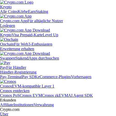
Krypto
Alle Coins
Körbe
Earn
Staking
Crypto.com App
Für alltägliche Nutzer
Loslegen
Krypto
Visa Prepaid-Karte
Level Up
Onchain
Für Web3-Enthusiasten
Erweiterung erhalten
Swappen
Staken
dApps durchsuchen
Pay
Für Händler
Händler-Registrierung
Pay-Terminal
Pay SDK
eCommerce-Plugins
Vorhersagen
Cronos
EVM-kompatible Layer 1
Cronos entdecken
Cronos PoS
Cronos EVM
Cronos zkEVM
AI Agent SDK
Erkunden
Affiliate
Institutionen
Verwahrung
Crypto.com
Über