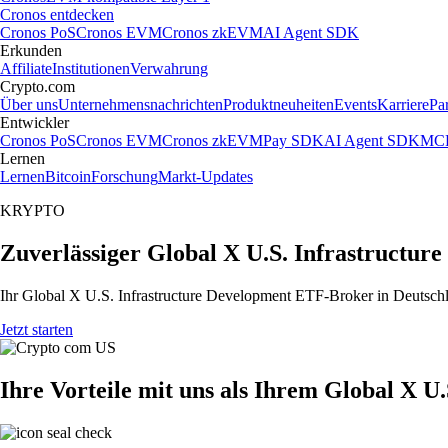
Cronos entdecken
Cronos PoS
Cronos EVM
Cronos zkEVM
AI Agent SDK
Erkunden
Affiliate
Institutionen
Verwahrung
Crypto.com
Über uns
Unternehmensnachrichten
Produktneuheiten
Events
Karriere
Pa
Entwickler
Cronos PoS
Cronos EVM
Cronos zkEVM
Pay SDK
AI Agent SDK
MCP
Lernen
Lernen
Bitcoin
Forschung
Markt-Updates
KRYPTO
Zuverlässiger Global X U.S. Infrastructu
Ihr Global X U.S. Infrastructure Development ETF-Broker in Deutschla
Jetzt starten
Ihre Vorteile mit uns als Ihrem Global X 