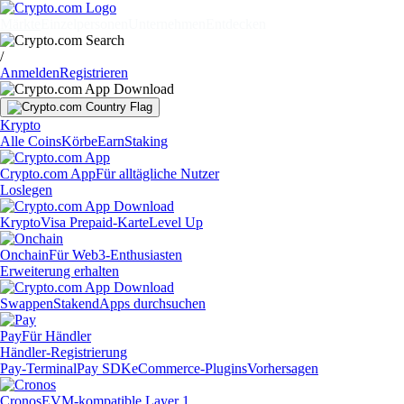
Märkte
Einzelpersonen
Unternehmen
Entdecken
/
Anmelden
Registrieren
Krypto
Alle Coins
Körbe
Earn
Staking
Crypto.com App
Für alltägliche Nutzer
Loslegen
Krypto
Visa Prepaid-Karte
Level Up
Onchain
Für Web3-Enthusiasten
Erweiterung erhalten
Swappen
Staken
dApps durchsuchen
Pay
Für Händler
Händler-Registrierung
Pay-Terminal
Pay SDK
eCommerce-Plugins
Vorhersagen
Cronos
EVM-kompatible Layer 1